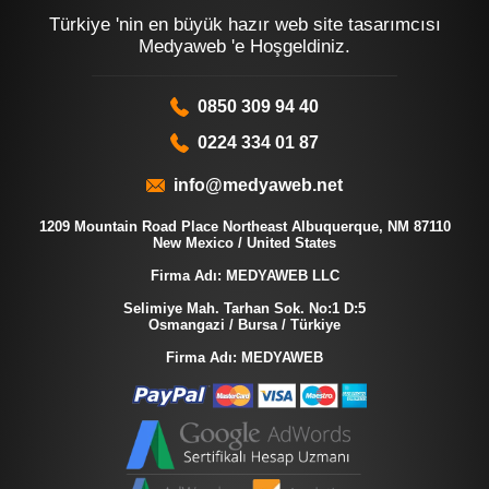
Türkiye 'nin en büyük hazır web site tasarımcısı
Medyaweb 'e Hoşgeldiniz.
0850 309 94 40
0224 334 01 87
info@medyaweb.net
1209 Mountain Road Place Northeast Albuquerque, NM 87110
New Mexico / United States
Firma Adı: MEDYAWEB LLC
Selimiye Mah. Tarhan Sok. No:1 D:5
Osmangazi / Bursa / Türkiye
Firma Adı: MEDYAWEB