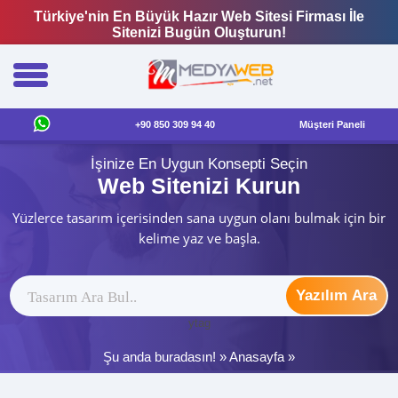
Türkiye'nin En Büyük Hazır Web Sitesi Firması İle
Sitenizi Bugün Oluşturun!
+90 850 309 94 40
Müşteri Paneli
İşinize En Uygun Konsepti Seçin
Web Sitenizi Kurun
Yüzlerce tasarım içerisinden sana uygun olanı bulmak için bir
kelime yaz ve başla.
Yazılım Ara
ytag
Şu anda buradasın! »
Anasayfa
»