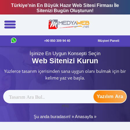
Türkiye'nin En Büyük Hazır Web Sitesi Firması İle
Sitenizi Bugün Oluşturun!
+90 850 309 94 40
Müşteri Paneli
İşinize En Uygun Konsepti Seçin
Web Sitenizi Kurun
Yüzlerce tasarım içerisinden sana uygun olanı bulmak için bir
kelime yaz ve başla.
Yazılım Ara
ytag
Şu anda buradasın! »
Anasayfa
»