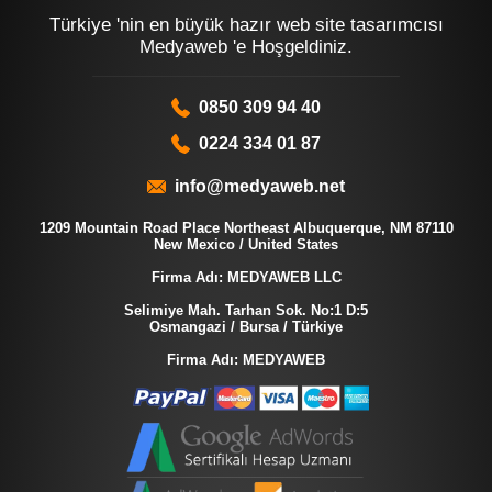
Türkiye 'nin en büyük hazır web site tasarımcısı
Medyaweb 'e Hoşgeldiniz.
0850 309 94 40
0224 334 01 87
info@medyaweb.net
1209 Mountain Road Place Northeast Albuquerque, NM 87110
New Mexico / United States
Firma Adı: MEDYAWEB LLC
Selimiye Mah. Tarhan Sok. No:1 D:5
Osmangazi / Bursa / Türkiye
Firma Adı: MEDYAWEB