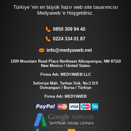
Türkiye 'nin en büyük hazır web site tasarımcısı
Medyaweb 'e Hoşgeldiniz.
0850 309 94 40
0224 334 01 87
info@medyaweb.net
1209 Mountain Road Place Northeast Albuquerque, NM 87110
New Mexico / United States
Firma Adı: MEDYAWEB LLC
Selimiye Mah. Tarhan Sok. No:1 D:5
Osmangazi / Bursa / Türkiye
Firma Adı: MEDYAWEB