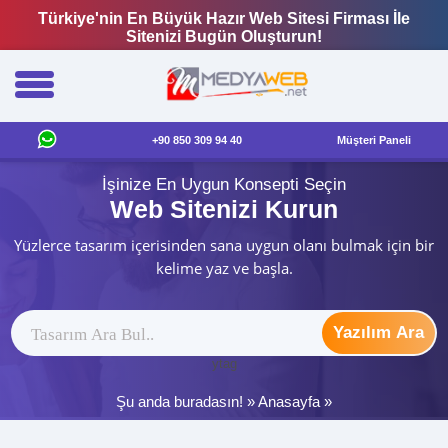
Türkiye'nin En Büyük Hazır Web Sitesi Firması İle
Sitenizi Bugün Oluşturun!
+90 850 309 94 40
Müşteri Paneli
İşinize En Uygun Konsepti Seçin
Web Sitenizi Kurun
Yüzlerce tasarım içerisinden sana uygun olanı bulmak için bir
kelime yaz ve başla.
Yazılım Ara
ytag
Şu anda buradasın! »
Anasayfa
»