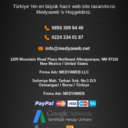
Türkiye 'nin en büyük hazır web site tasarımcısı
Medyaweb 'e Hoşgeldiniz.
0850 309 94 40
0224 334 01 87
info@medyaweb.net
1209 Mountain Road Place Northeast Albuquerque, NM 87110
New Mexico / United States
Firma Adı: MEDYAWEB LLC
Selimiye Mah. Tarhan Sok. No:1 D:5
Osmangazi / Bursa / Türkiye
Firma Adı: MEDYAWEB