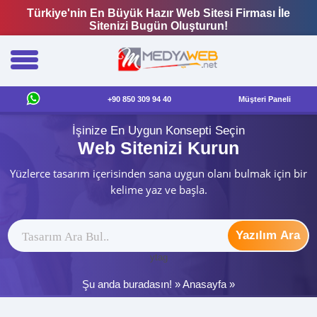
Türkiye'nin En Büyük Hazır Web Sitesi Firması İle
Sitenizi Bugün Oluşturun!
+90 850 309 94 40
Müşteri Paneli
İşinize En Uygun Konsepti Seçin
Web Sitenizi Kurun
Yüzlerce tasarım içerisinden sana uygun olanı bulmak için bir
kelime yaz ve başla.
Yazılım Ara
ytag
Şu anda buradasın! »
Anasayfa
»