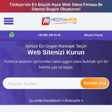
Türkiye'nin En Büyük Hazır Web Sitesi Firması İle
Sitenizi Bugün Oluşturun!
+90 850 309 94 40
Müşteri Paneli
İşinize En Uygun Konsepti Seçin
Web Sitenizi Kurun
Yüzlerce tasarım içerisinden sana uygun olanı bulmak için bir
kelime yaz ve başla.
Yazılım Ara
ytag
Şu anda buradasın! »
Anasayfa
»