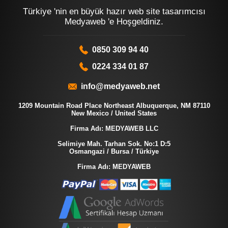
Türkiye 'nin en büyük hazır web site tasarımcısı
Medyaweb 'e Hoşgeldiniz.
0850 309 94 40
0224 334 01 87
info@medyaweb.net
1209 Mountain Road Place Northeast Albuquerque, NM 87110
New Mexico / United States
Firma Adı: MEDYAWEB LLC
Selimiye Mah. Tarhan Sok. No:1 D:5
Osmangazi / Bursa / Türkiye
Firma Adı: MEDYAWEB