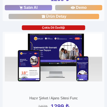
Satın Al
Demo
Ürün Detay
Çoklu Dil Özelliği
Hazır Şirket / Ajans Sitesi Func
1299 ₺
2468₺