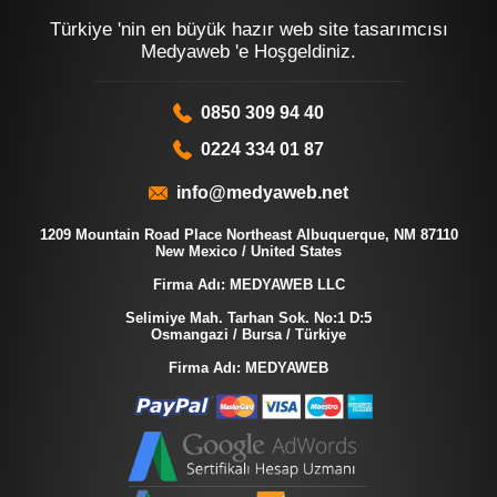
Türkiye 'nin en büyük hazır web site tasarımcısı
Medyaweb 'e Hoşgeldiniz.
0850 309 94 40
0224 334 01 87
info@medyaweb.net
1209 Mountain Road Place Northeast Albuquerque, NM 87110
New Mexico / United States
Firma Adı: MEDYAWEB LLC
Selimiye Mah. Tarhan Sok. No:1 D:5
Osmangazi / Bursa / Türkiye
Firma Adı: MEDYAWEB