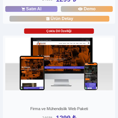
Satın Al
Demo
Ürün Detay
Çoklu Dil Özelliği
Firma ve Mühendislik Web Paketi
1299 ₺
2468₺