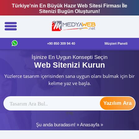
Türkiye'nin En Büyük Hazır Web Sitesi Firması İle
Sitenizi Bugün Oluşturun!
+90 850 309 94 40
Müşteri Paneli
İşinize En Uygun Konsepti Seçin
Web Sitenizi Kurun
Yüzlerce tasarım içerisinden sana uygun olanı bulmak için bir
kelime yaz ve başla.
Yazılım Ara
ytag
Şu anda buradasın! »
Anasayfa
»