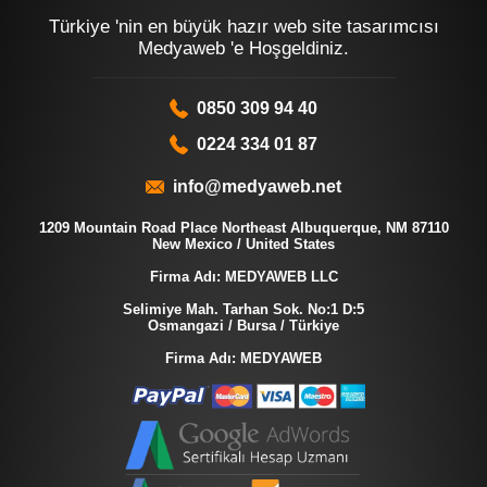
Türkiye 'nin en büyük hazır web site tasarımcısı
Medyaweb 'e Hoşgeldiniz.
0850 309 94 40
0224 334 01 87
info@medyaweb.net
1209 Mountain Road Place Northeast Albuquerque, NM 87110
New Mexico / United States
Firma Adı: MEDYAWEB LLC
Selimiye Mah. Tarhan Sok. No:1 D:5
Osmangazi / Bursa / Türkiye
Firma Adı: MEDYAWEB