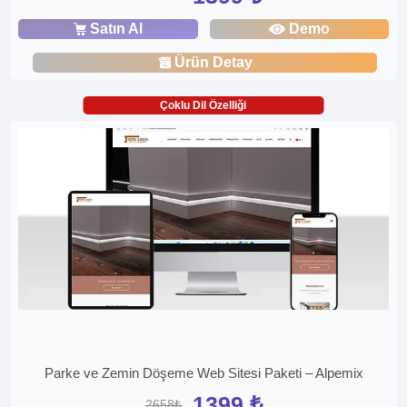
Satın Al
Demo
Ürün Detay
Çoklu Dil Özelliği
Parke ve Zemin Döşeme Web Sitesi Paketi – Alpemix
1399 ₺
2658₺