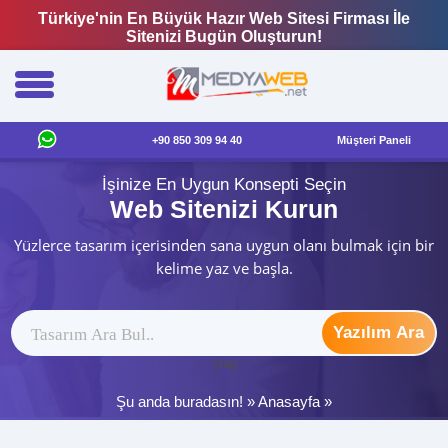
Türkiye'nin En Büyük Hazır Web Sitesi Firması İle
Sitenizi Bugün Oluşturun!
+90 850 309 94 40
Müşteri Paneli
İşinize En Uygun Konsepti Seçin
Web Sitenizi Kurun
Yüzlerce tasarım içerisinden sana uygun olanı bulmak için bir
kelime yaz ve başla.
Yazılım Ara
ytag
Şu anda buradasın! »
Anasayfa
»