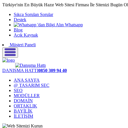
Türkiye'nin En Büyük Hazır Web Sitesi Firması İle Sitenizi Bugün O
Sıkça Sorulan Sorular
Destek
Whatsapp
Blog
Açık Kaynak
Müşteri Paneli
DANIŞMA HATTI
0850 309 94 40
ANA SAYFA
@ TASARIM SEÇ
SEO
MODÜLLER
DOMAİN
ORTAKLIK
BAYİLİK
İLETİŞİM