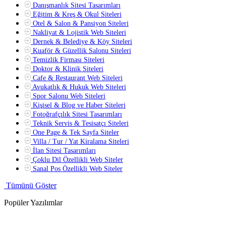
Danışmanlık Sitesi Tasarımları
Eğitim & Kreş & Okul Siteleri
Otel & Salon & Pansiyon Siteleri
Nakliyat & Lojistik Web Siteleri
Dernek & Belediye & Köy Siteleri
Kuaför & Güzellik Salonu Siteleri
Temizlik Firması Siteleri
Doktor & Klinik Siteleri
Cafe & Restaurant Web Siteleri
Avukatlık & Hukuk Web Siteleri
Spor Salonu Web Siteleri
Kişisel & Blog ve Haber Siteleri
Fotoğrafçılık Sitesi Tasarımları
Teknik Servis & Tesisatçı Siteleri
One Page & Tek Sayfa Siteler
Villa / Tur / Yat Kiralama Siteleri
İlan Sitesi Tasarımları
Çoklu Dil Özellikli Web Siteler
Sanal Pos Özellikli Web Siteler
Tümünü Göster
Popüler Yazılımlar