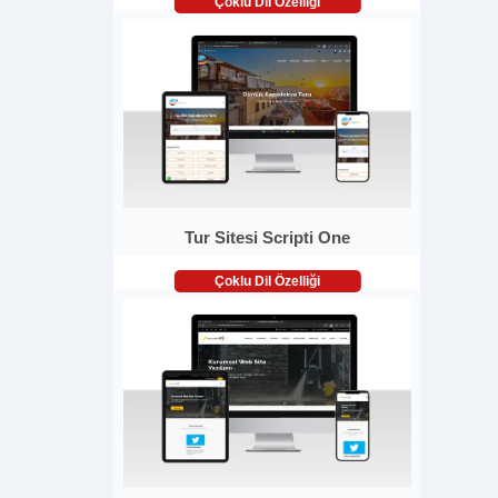
Çoklu Dil Özelliği
Tur Sitesi Scripti One
Çoklu Dil Özelliği