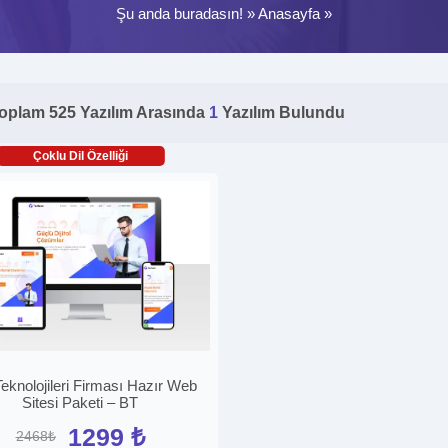
Şu anda buradasın! »
Anasayfa
»
oplam 525 Yazılım Arasında
1
Yazılım Bulundu
Çoklu Dil Özelliği
 Teknolojileri Firması Hazır Web
Sitesi Paketi – BT
1299 ₺
2468₺