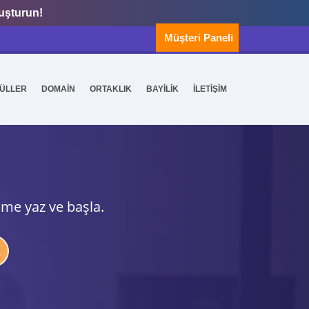
luşturun!
Müşteri Paneli
ÜLLER
DOMAİN
ORTAKLIK
BAYİLİK
İLETİŞİM
ime yaz ve başla.