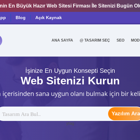
nin En Büyük Hazır Web Sitesi Firması İle Sitenizi Bugün O
app
Blog
Açık Kaynak
ANA SAYFA
@ TASARIM SEÇ
SEO
MOD
0
İşinize En Uygun Konsepti Seçin
Web Sitenizi Kurun
 içerisinden sana uygun olanı bulmak için bir kel
Yazılım Ara
ytag