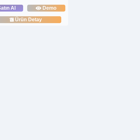
atın Al
Demo
Ürün Detay