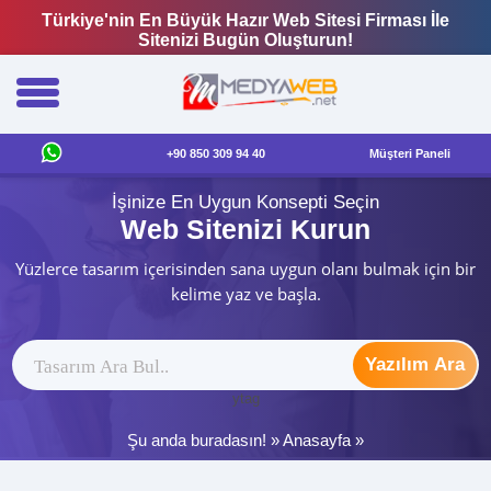
Türkiye'nin En Büyük Hazır Web Sitesi Firması İle
Sitenizi Bugün Oluşturun!
+90 850 309 94 40
Müşteri Paneli
İşinize En Uygun Konsepti Seçin
Web Sitenizi Kurun
Yüzlerce tasarım içerisinden sana uygun olanı bulmak için bir
kelime yaz ve başla.
Yazılım Ara
ytag
Şu anda buradasın! »
Anasayfa
»