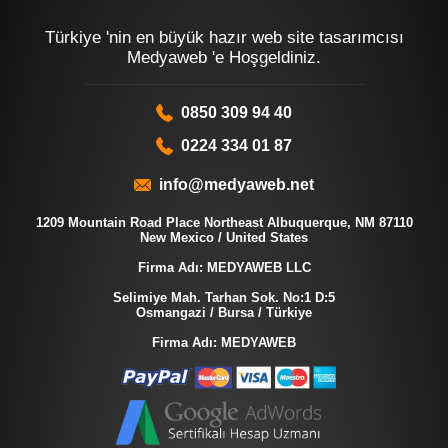
Türkiye 'nin en büyük hazır web site tasarımcısı
Medyaweb 'e Hoşgeldiniz.
0850 309 94 40
0224 334 01 87
info@medyaweb.net
1209 Mountain Road Place Northeast Albuquerque, NM 87110
New Mexico / United States
Firma Adı: MEDYAWEB LLC
Selimiye Mah. Tarhan Sok. No:1 D:5
Osmangazi / Bursa / Türkiye
Firma Adı: MEDYAWEB