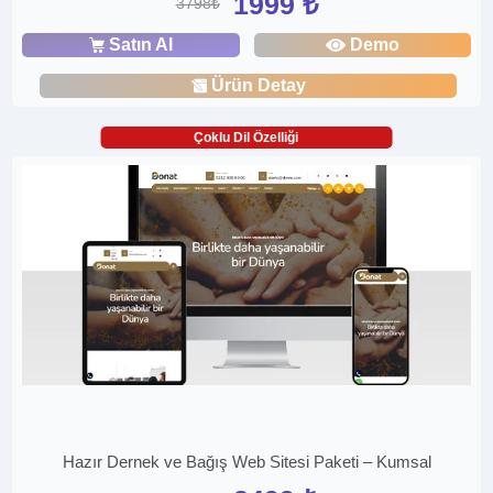
1999 ₺
3798₺
Satın Al
Demo
Ürün Detay
Çoklu Dil Özelliği
Hazır Dernek ve Bağış Web Sitesi Paketi – Kumsal