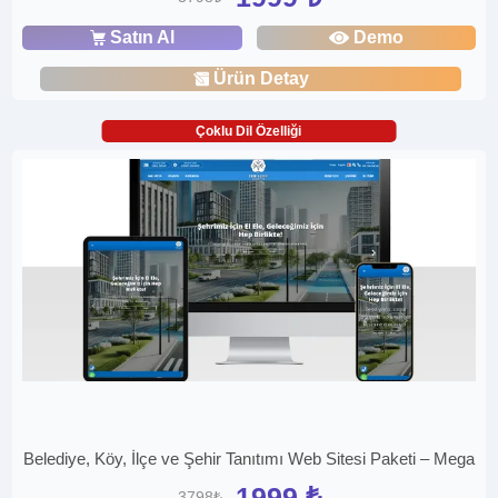
Satın Al
Demo
Ürün Detay
Çoklu Dil Özelliği
Belediye, Köy, İlçe ve Şehir Tanıtımı Web Sitesi Paketi – Mega
1999 ₺
3798₺