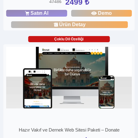
2499 ₺
4748₺
Satın Al
Demo
Ürün Detay
Çoklu Dil Özelliği
Hazır Vakıf ve Dernek Web Sitesi Paketi – Donate