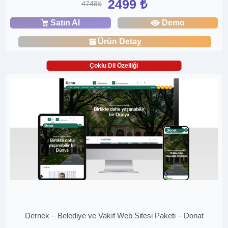
2499 ₺
4748₺
Satın Al
Demo
Ürün Detay
Çoklu Dil Özelliği
Dernek – Belediye ve Vakıf Web Sitesi Paketi – Donat