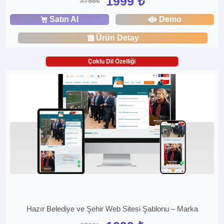
1999 ₺
3798₺
Satın Al
Demo
Ürün Detay
Çoklu Dil Özelliği
Hazır Belediye ve Şehir Web Sitesi Şablonu – Marka