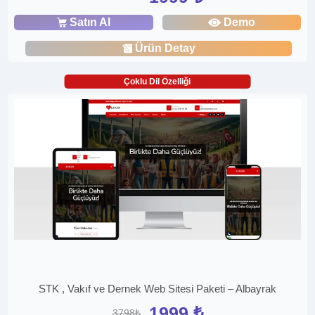
Satın Al
Demo
Ürün Detay
Çoklu Dil Özelliği
STK , Vakıf ve Dernek Web Sitesi Paketi – Albayrak
1999 ₺
3798₺