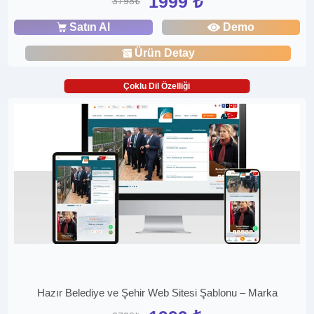
1999 ₺
3798₺
Satın Al
Demo
Ürün Detay
Çoklu Dil Özelliği
Hazır Belediye ve Şehir Web Sitesi Şablonu – Marka