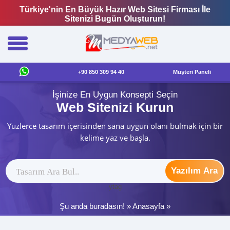
Türkiye'nin En Büyük Hazır Web Sitesi Firması İle
Sitenizi Bugün Oluşturun!
+90 850 309 94 40
Müşteri Paneli
İşinize En Uygun Konsepti Seçin
Web Sitenizi Kurun
Yüzlerce tasarım içerisinden sana uygun olanı bulmak için bir
kelime yaz ve başla.
Yazılım Ara
ytag
Şu anda buradasın! »
Anasayfa
»