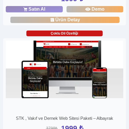
Satın Al
Demo
Ürün Detay
Çoklu Dil Özelliği
STK , Vakıf ve Dernek Web Sitesi Paketi – Albayrak
1999 ₺
3798₺