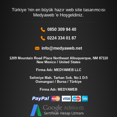
Türkiye 'nin en büyük hazır web site tasarımcısı
Medyaweb 'e Hoşgeldiniz.
0850 309 94 40
0224 334 01 87
info@medyaweb.net
1209 Mountain Road Place Northeast Albuquerque, NM 87110
New Mexico / United States
Firma Adı: MEDYAWEB LLC
Selimiye Mah. Tarhan Sok. No:1 D:5
Osmangazi / Bursa / Türkiye
Firma Adı: MEDYAWEB