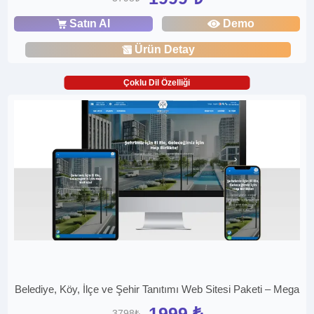
Satın Al
Demo
Ürün Detay
Çoklu Dil Özelliği
Belediye, Köy, İlçe ve Şehir Tanıtımı Web Sitesi Paketi – Mega
1999 ₺
3798₺