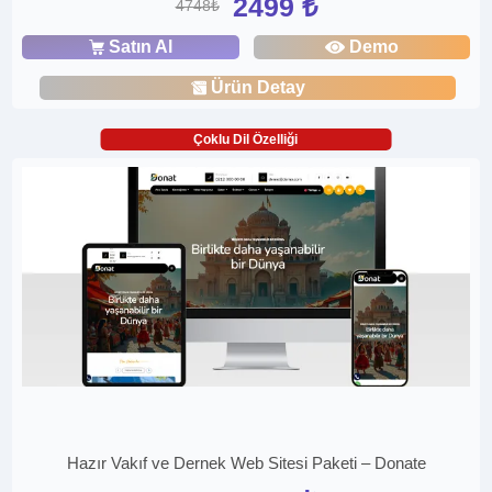
2499 ₺
4748₺
Satın Al
Demo
Ürün Detay
Çoklu Dil Özelliği
Hazır Vakıf ve Dernek Web Sitesi Paketi – Donate