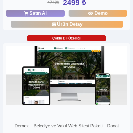
2499 ₺
4748₺
Satın Al
Demo
Ürün Detay
Çoklu Dil Özelliği
Dernek – Belediye ve Vakıf Web Sitesi Paketi – Donat