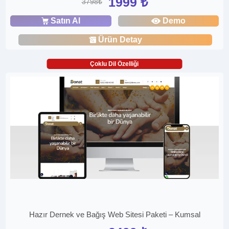
1999 ₺
3798₺
Satın Al
Demo
Ürün Detay
Çoklu Dil Özelliği
Hazır Dernek ve Bağış Web Sitesi Paketi – Kumsal