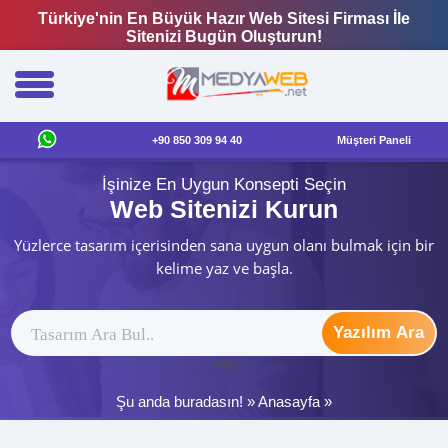
Türkiye'nin En Büyük Hazır Web Sitesi Firması İle
Sitenizi Bugün Oluşturun!
+90 850 309 94 40
Müşteri Paneli
İşinize En Uygun Konsepti Seçin
Web Sitenizi Kurun
Yüzlerce tasarım içerisinden sana uygun olanı bulmak için bir
kelime yaz ve başla.
Yazılım Ara
ytag
Şu anda buradasın! »
Anasayfa
»