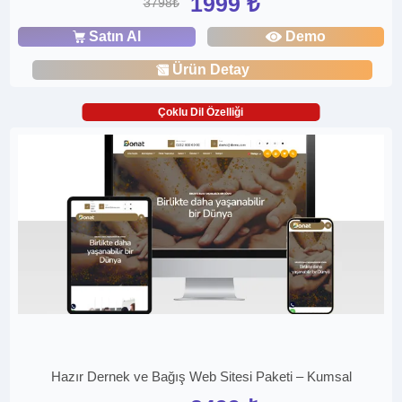
1999 ₺
3798₺
Satın Al
Demo
Ürün Detay
Çoklu Dil Özelliği
Hazır Dernek ve Bağış Web Sitesi Paketi – Kumsal