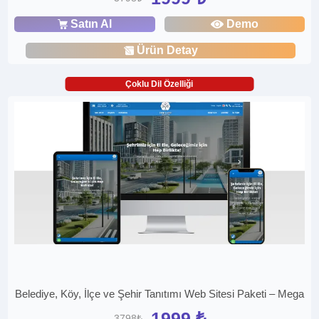
Satın Al
Demo
Ürün Detay
Çoklu Dil Özelliği
Belediye, Köy, İlçe ve Şehir Tanıtımı Web Sitesi Paketi – Mega
1999 ₺
3798₺