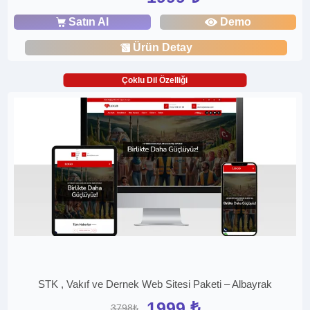
Satın Al
Demo
Ürün Detay
Çoklu Dil Özelliği
STK , Vakıf ve Dernek Web Sitesi Paketi – Albayrak
1999 ₺
3798₺