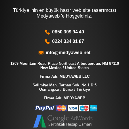
Türkiye 'nin en büyük hazır web site tasarımcısı
Medyaweb 'e Hoşgeldiniz.
0850 309 94 40
0224 334 01 87
info@medyaweb.net
1209 Mountain Road Place Northeast Albuquerque, NM 87110
New Mexico / United States
Firma Adı: MEDYAWEB LLC
Selimiye Mah. Tarhan Sok. No:1 D:5
Osmangazi / Bursa / Türkiye
Firma Adı: MEDYAWEB