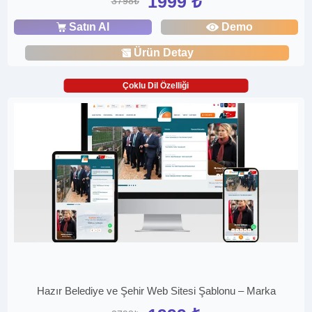
1999 ₺
3798₺
Satın Al
Demo
Ürün Detay
Çoklu Dil Özelliği
Hazır Belediye ve Şehir Web Sitesi Şablonu – Marka