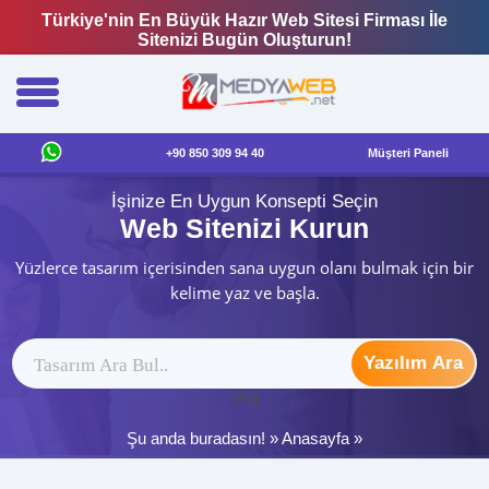
Türkiye'nin En Büyük Hazır Web Sitesi Firması İle
Sitenizi Bugün Oluşturun!
+90 850 309 94 40
Müşteri Paneli
İşinize En Uygun Konsepti Seçin
Web Sitenizi Kurun
Yüzlerce tasarım içerisinden sana uygun olanı bulmak için bir
kelime yaz ve başla.
Yazılım Ara
ytag
Şu anda buradasın! »
Anasayfa
»