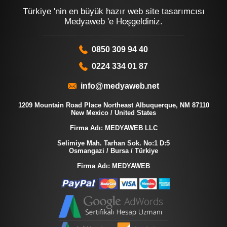
Türkiye 'nin en büyük hazır web site tasarımcısı
Medyaweb 'e Hoşgeldiniz.
0850 309 94 40
0224 334 01 87
info@medyaweb.net
1209 Mountain Road Place Northeast Albuquerque, NM 87110
New Mexico / United States
Firma Adı: MEDYAWEB LLC
Selimiye Mah. Tarhan Sok. No:1 D:5
Osmangazi / Bursa / Türkiye
Firma Adı: MEDYAWEB