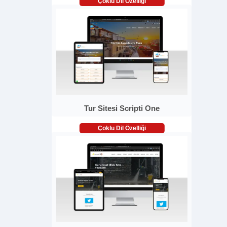
Çoklu Dil Özelliği
Tur Sitesi Scripti One
Çoklu Dil Özelliği