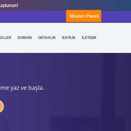
luşturun!
Müşteri Paneli
ÜLLER
DOMAİN
ORTAKLIK
BAYİLİK
İLETİŞİM
ime yaz ve başla.