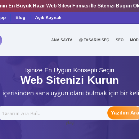
nin En Büyük Hazır Web Sitesi Firması İle Sitenizi Bugün O
app
Blog
Açık Kaynak
ANA SAYFA
@ TASARIM SEÇ
SEO
MOD
0
İşinize En Uygun Konsepti Seçin
Web Sitenizi Kurun
 içerisinden sana uygun olanı bulmak için bir kel
Yazılım Ara
ytag