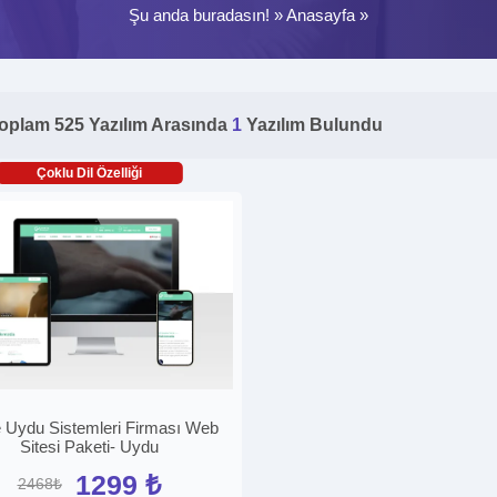
Şu anda buradasın! »
Anasayfa
»
oplam 525 Yazılım Arasında
1
Yazılım Bulundu
Çoklu Dil Özelliği
 Uydu Sistemleri Firması Web
Sitesi Paketi- Uydu
1299 ₺
2468₺