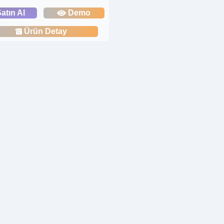
atın Al
Demo
Ürün Detay