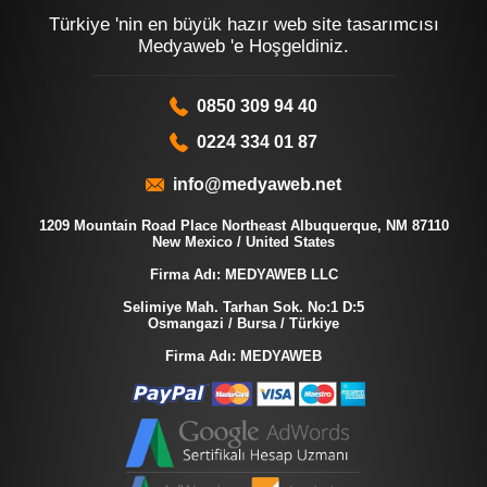
Türkiye 'nin en büyük hazır web site tasarımcısı
Medyaweb 'e Hoşgeldiniz.
0850 309 94 40
0224 334 01 87
info@medyaweb.net
1209 Mountain Road Place Northeast Albuquerque, NM 87110
New Mexico / United States
Firma Adı: MEDYAWEB LLC
Selimiye Mah. Tarhan Sok. No:1 D:5
Osmangazi / Bursa / Türkiye
Firma Adı: MEDYAWEB