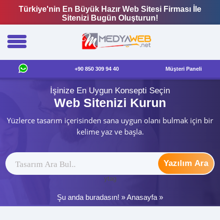
Türkiye'nin En Büyük Hazır Web Sitesi Firması İle
Sitenizi Bugün Oluşturun!
+90 850 309 94 40
Müşteri Paneli
İşinize En Uygun Konsepti Seçin
Web Sitenizi Kurun
Yüzlerce tasarım içerisinden sana uygun olanı bulmak için bir
kelime yaz ve başla.
Yazılım Ara
ytag
Şu anda buradasın! »
Anasayfa
»