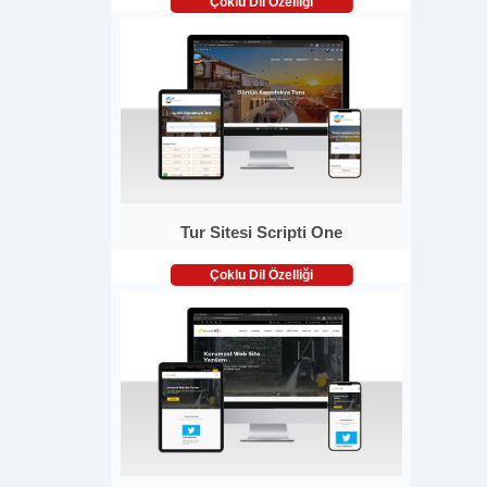
Çoklu Dil Özelliği
Tur Sitesi Scripti One
Çoklu Dil Özelliği