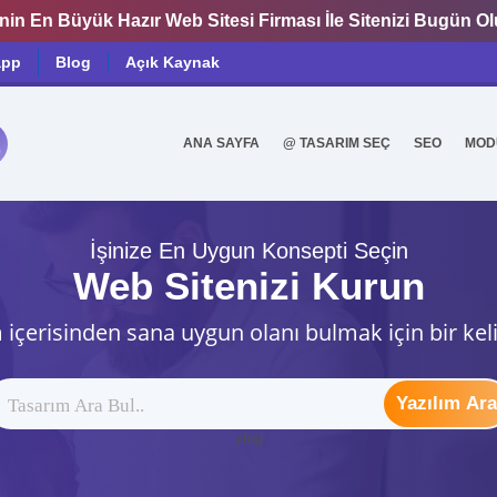
nin En Büyük Hazır Web Sitesi Firması İle Sitenizi Bugün O
app
Blog
Açık Kaynak
ANA SAYFA
@ TASARIM SEÇ
SEO
MOD
0
İşinize En Uygun Konsepti Seçin
Web Sitenizi Kurun
 içerisinden sana uygun olanı bulmak için bir kel
Yazılım Ara
ytag