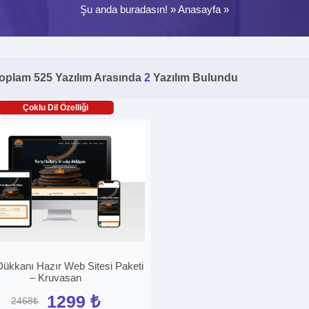
Şu anda buradasın! »
Anasayfa
»
oplam 525 Yazılım Arasında
2
Yazılım Bulundu
Çoklu Dil Özelliği
Dükkanı Hazır Web Sitesi Paketi
– Kruvasan
1299 ₺
2468₺