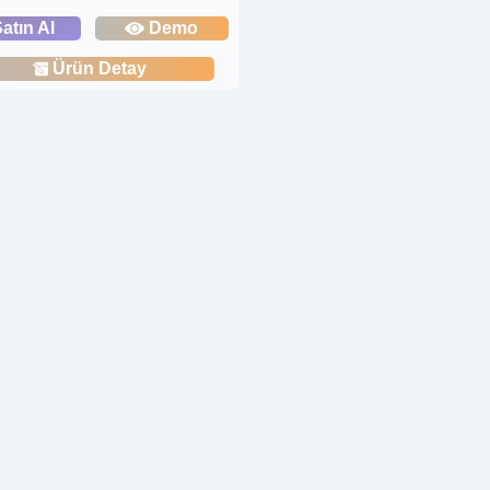
atın Al
Demo
Ürün Detay