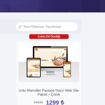
Çoklu Dil Özelliği
Unlu Mamüller Pastane Hazır Web Site
Paketi – Çörek
1299 ₺
2468₺