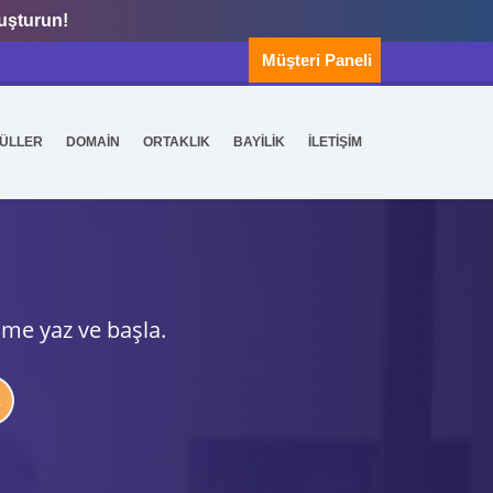
luşturun!
Müşteri Paneli
ÜLLER
DOMAİN
ORTAKLIK
BAYİLİK
İLETİŞİM
ime yaz ve başla.