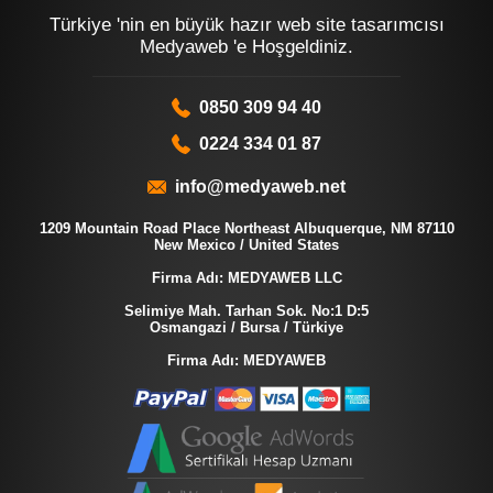
Türkiye 'nin en büyük hazır web site tasarımcısı
Medyaweb 'e Hoşgeldiniz.
0850 309 94 40
0224 334 01 87
info@medyaweb.net
1209 Mountain Road Place Northeast Albuquerque, NM 87110
New Mexico / United States
Firma Adı: MEDYAWEB LLC
Selimiye Mah. Tarhan Sok. No:1 D:5
Osmangazi / Bursa / Türkiye
Firma Adı: MEDYAWEB