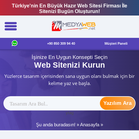
Türkiye'nin En Büyük Hazır Web Sitesi Firması İle
Sitenizi Bugün Oluşturun!
+90 850 309 94 40
Müşteri Paneli
İşinize En Uygun Konsepti Seçin
Web Sitenizi Kurun
Yüzlerce tasarım içerisinden sana uygun olanı bulmak için bir
kelime yaz ve başla.
Yazılım Ara
ytag
Şu anda buradasın! »
Anasayfa
»