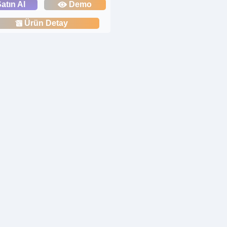
atın Al
Demo
Ürün Detay