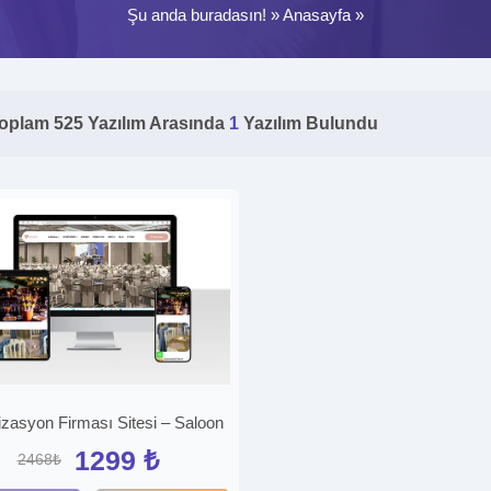
Şu anda buradasın! »
Anasayfa
»
oplam 525 Yazılım Arasında
1
Yazılım Bulundu
zasyon Firması Sitesi – Saloon
1299 ₺
2468₺