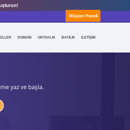
luşturun!
Müşteri Paneli
ÜLLER
DOMAİN
ORTAKLIK
BAYİLİK
İLETİŞİM
ime yaz ve başla.