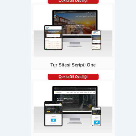
Çoklu Dil Özelliği
Tur Sitesi Scripti One
Çoklu Dil Özelliği