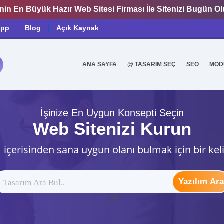
nin En Büyük Hazır Web Sitesi Firması İle Sitenizi Bugün O
app
Blog
Açık Kaynak
ANA SAYFA
@ TASARIM SEÇ
SEO
MOD
0
İşinize En Uygun Konsepti Seçin
Web Sitenizi Kurun
 içerisinden sana uygun olanı bulmak için bir kel
Yazılım Ara
ytag