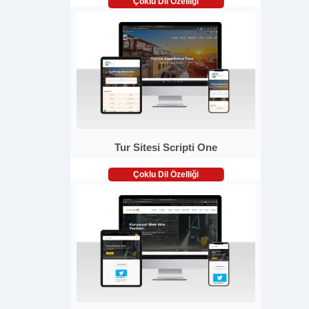
Çoklu Dil Özelliği
Tur Sitesi Scripti One
Çoklu Dil Özelliği