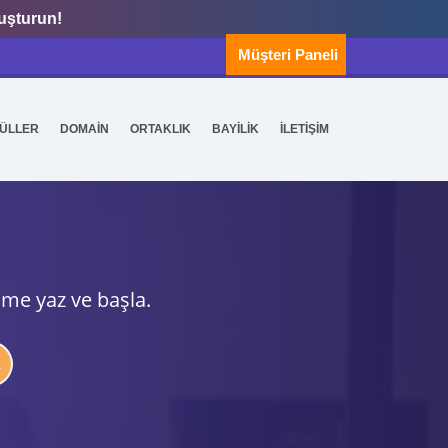
luşturun!
Müşteri Paneli
ÜLLER
DOMAİN
ORTAKLIK
BAYİLİK
İLETİŞİM
ime yaz ve başla.