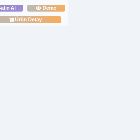
atın Al
Demo
Ürün Detay