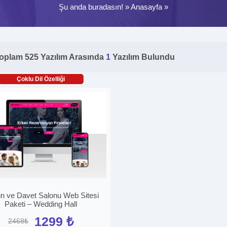
Şu anda buradasın! »
Anasayfa
»
oplam 525 Yazılım Arasında
1
Yazılım Bulundu
Çoklu Dil Özelliği
n ve Davet Salonu Web Sitesi
Paketi – Wedding Hall
1299 ₺
2468₺