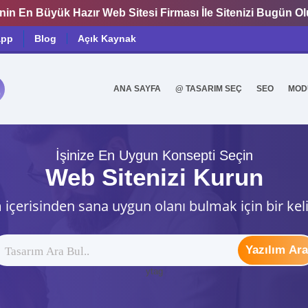
nin En Büyük Hazır Web Sitesi Firması İle Sitenizi Bugün O
app
Blog
Açık Kaynak
ANA SAYFA
@ TASARIM SEÇ
SEO
MOD
0
İşinize En Uygun Konsepti Seçin
Web Sitenizi Kurun
 içerisinden sana uygun olanı bulmak için bir kel
Yazılım Ara
ytag