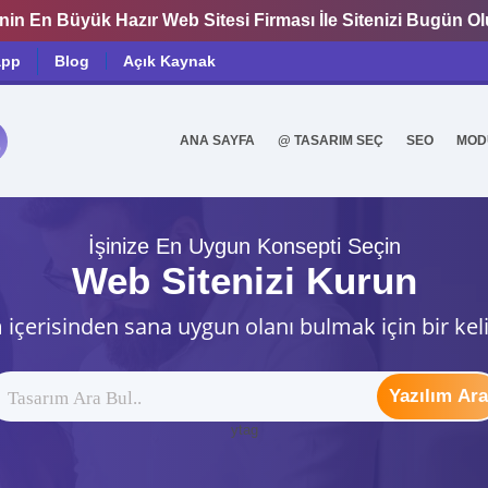
nin En Büyük Hazır Web Sitesi Firması İle Sitenizi Bugün O
app
Blog
Açık Kaynak
ANA SAYFA
@ TASARIM SEÇ
SEO
MOD
0
İşinize En Uygun Konsepti Seçin
Web Sitenizi Kurun
 içerisinden sana uygun olanı bulmak için bir kel
Yazılım Ara
ytag