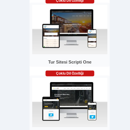
Çoklu Dil Özelliği
Tur Sitesi Scripti One
Çoklu Dil Özelliği