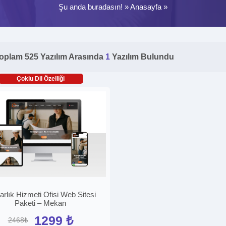
Şu anda buradasın! »
Anasayfa
»
oplam 525 Yazılım Arasında
1
Yazılım Bulundu
Çoklu Dil Özelliği
rlık Hizmeti Ofisi Web Sitesi
Paketi – Mekan
1299 ₺
2468₺