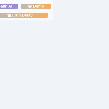
atın Al
Demo
Ürün Detay