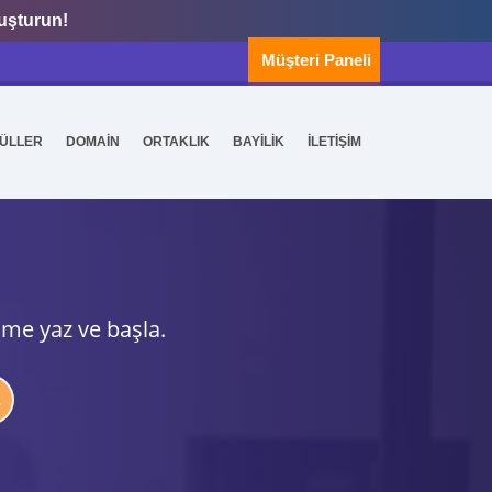
luşturun!
Müşteri Paneli
ÜLLER
DOMAİN
ORTAKLIK
BAYİLİK
İLETİŞİM
ime yaz ve başla.