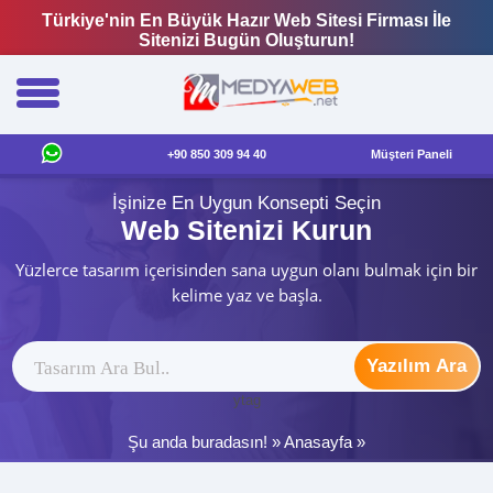
Türkiye'nin En Büyük Hazır Web Sitesi Firması İle
Sitenizi Bugün Oluşturun!
+90 850 309 94 40
Müşteri Paneli
İşinize En Uygun Konsepti Seçin
Web Sitenizi Kurun
Yüzlerce tasarım içerisinden sana uygun olanı bulmak için bir
kelime yaz ve başla.
Yazılım Ara
ytag
Şu anda buradasın! »
Anasayfa
»