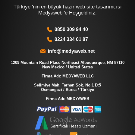
Türkiye 'nin en büyük hazır web site tasarımcısı
Medyaweb 'e Hoşgeldiniz.
0850 309 94 40
0224 334 01 87
info@medyaweb.net
1209 Mountain Road Place Northeast Albuquerque, NM 87110
New Mexico / United States
Firma Adı: MEDYAWEB LLC
Selimiye Mah. Tarhan Sok. No:1 D:5
Osmangazi / Bursa / Türkiye
Firma Adı: MEDYAWEB