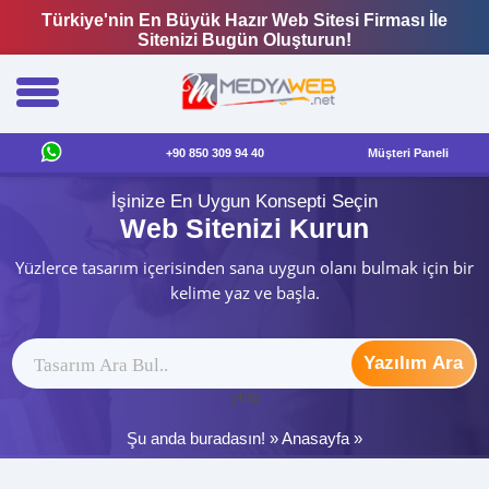
Türkiye'nin En Büyük Hazır Web Sitesi Firması İle
Sitenizi Bugün Oluşturun!
+90 850 309 94 40
Müşteri Paneli
İşinize En Uygun Konsepti Seçin
Web Sitenizi Kurun
Yüzlerce tasarım içerisinden sana uygun olanı bulmak için bir
kelime yaz ve başla.
Yazılım Ara
ytag
Şu anda buradasın! »
Anasayfa
»