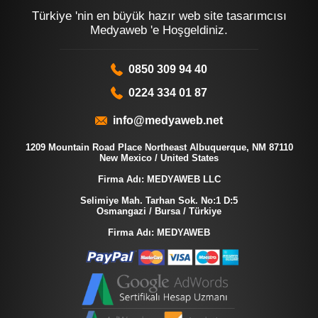
Türkiye 'nin en büyük hazır web site tasarımcısı
Medyaweb 'e Hoşgeldiniz.
0850 309 94 40
0224 334 01 87
info@medyaweb.net
1209 Mountain Road Place Northeast Albuquerque, NM 87110
New Mexico / United States
Firma Adı: MEDYAWEB LLC
Selimiye Mah. Tarhan Sok. No:1 D:5
Osmangazi / Bursa / Türkiye
Firma Adı: MEDYAWEB