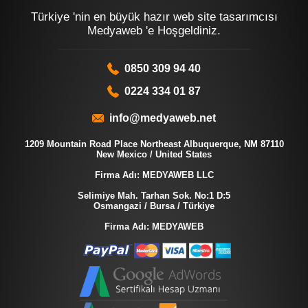
Türkiye 'nin en büyük hazır web site tasarımcısı
Medyaweb 'e Hoşgeldiniz.
0850 309 94 40
0224 334 01 87
info@medyaweb.net
1209 Mountain Road Place Northeast Albuquerque, NM 87110
New Mexico / United States
Firma Adı: MEDYAWEB LLC
Selimiye Mah. Tarhan Sok. No:1 D:5
Osmangazi / Bursa / Türkiye
Firma Adı: MEDYAWEB