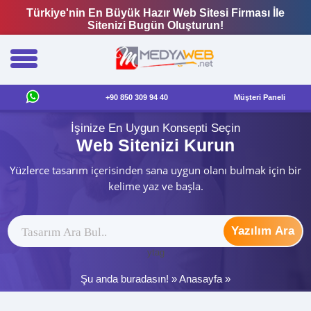
Türkiye'nin En Büyük Hazır Web Sitesi Firması İle
Sitenizi Bugün Oluşturun!
+90 850 309 94 40
Müşteri Paneli
İşinize En Uygun Konsepti Seçin
Web Sitenizi Kurun
Yüzlerce tasarım içerisinden sana uygun olanı bulmak için bir
kelime yaz ve başla.
Yazılım Ara
ytag
Şu anda buradasın! »
Anasayfa
»