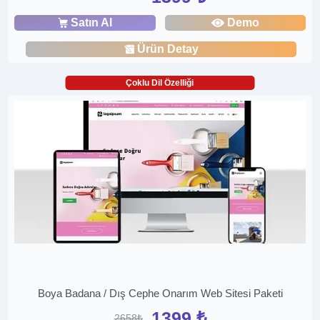
Satın Al
Demo
Ürün Detay
Çoklu Dil Özelliği
Boya Badana / Dış Cephe Onarım Web Sitesi Paketi
1399 ₺
2658₺