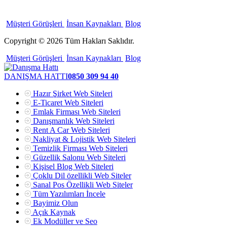
Müşteri Görüşleri
İnsan Kaynakları
Blog
Copyright © 2026 Tüm Hakları Saklıdır.
Müşteri Görüşleri
İnsan Kaynakları
Blog
DANIŞMA HATTI
0850 309 94 40
Hazır Şirket Web Siteleri
E-Ticaret Web Siteleri
Emlak Firması Web Siteleri
Danışmanlık Web Siteleri
Rent A Car Web Siteleri
Nakliyat & Lojistik Web Siteleri
Temizlik Firması Web Siteleri
Güzellik Salonu Web Siteleri
Kişisel Blog Web Siteleri
Çoklu Dil özellikli Web Siteler
Sanal Pos Özellikli Web Siteler
Tüm Yazılımları İncele
Bayimiz Olun
Açık Kaynak
Ek Modüller ve Seo