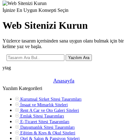
İşinize En Uygun Konsepti Seçin
Web Sitenizi Kurun
Yüzlerce tasarım içerisinden sana uygun olanı bulmak için bir
kelime yaz ve başla.
Yazılım Ara
ytag
Şu anda buradasın! »
Anasayfa
»
Yazılım Kategorileri
Kurumsal Şirket Sitesi Tasarımları
İnşaat ve Mimarlık Siteleri
Rent A Car ve Oto Galeri Siteleri
Emlak Sitesi Tasarımları
E-Ticaret Sitesi Tasarımları
Danışmanlık Sitesi Tasarımları
Eğitim & Kreş & Okul Siteleri
Otel & Salon & Pansiyon Siteleri