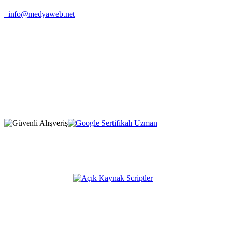
info@medyaweb.net
1209 Mountain Road Place Northeast Albuquerque, NM 87110
New Mexico / United States
Firma Adı: MEDYAWEB LLC
Selimiye Mah. Tarhan Sok. No:1 D:5
Osmangazi / Bursa / Türkiye
Firma Adı: MEDYAWEB
* Fiyatlarımıza %20 KDV dahil değildir, sipariş esnasında
eklenmektedir.
Açık Kaynak Platformumuz;
KATEGORİLER