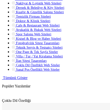
Nakliyat & Lojistik Web Siteleri
Dernek & Belediye & Köy Siteleri
Kuaför & Güzellik Salonu Siteleri
Temizlik Firması Siteleri
Doktor & Klinik Siteleri
Cafe & Restaurant Web Siteleri
Avukatlık & Hukuk Web Siteleri
Spor Salonu Web Siteleri
Kişisel & Blog ve Haber Siteleri
Fotoğrafçılık Sitesi Tasarımları
Teknik Servis & Tesisatçı Siteleri
One Page & Tek Sayfa Siteler
Villa / Tur / Yat Kiralama Siteleri
İlan Sitesi Tasarımları
Çoklu Dil Özellikli Web Siteler
Sanal Pos Özellikli Web Siteler
Tümünü Göster
Popüler Yazılımlar
Çoklu Dil Özelliği