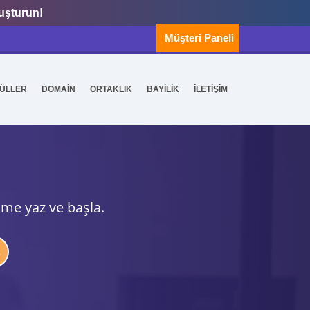
luşturun!
Müşteri Paneli
ÜLLER
DOMAİN
ORTAKLIK
BAYİLİK
İLETİŞİM
ime yaz ve başla.