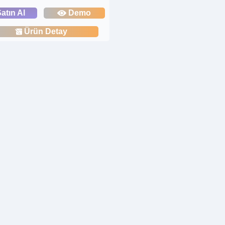
atın Al
Demo
Ürün Detay