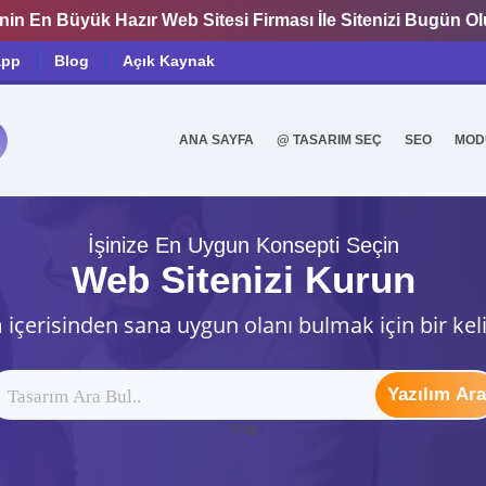
nin En Büyük Hazır Web Sitesi Firması İle Sitenizi Bugün O
app
Blog
Açık Kaynak
ANA SAYFA
@ TASARIM SEÇ
SEO
MOD
0
İşinize En Uygun Konsepti Seçin
Web Sitenizi Kurun
 içerisinden sana uygun olanı bulmak için bir kel
Yazılım Ara
ytag