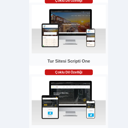
Çoklu Dil Özelliği
Tur Sitesi Scripti One
Çoklu Dil Özelliği