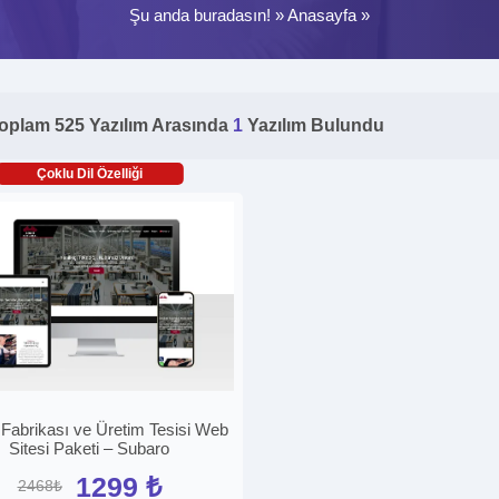
Şu anda buradasın! »
Anasayfa
»
oplam 525 Yazılım Arasında
1
Yazılım Bulundu
Çoklu Dil Özelliği
l Fabrikası ve Üretim Tesisi Web
Sitesi Paketi – Subaro
1299 ₺
2468₺