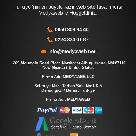
Türkiye 'nin en büyük hazır web site tasarımcısı
Medyaweb 'e Hoşgeldiniz.
0850 309 94 40
0224 334 01 87
info@medyaweb.net
1209 Mountain Road Place Northeast Albuquerque, NM 87110
New Mexico / United States
Firma Adı: MEDYAWEB LLC
Selimiye Mah. Tarhan Sok. No:1 D:5
Osmangazi / Bursa / Türkiye
Firma Adı: MEDYAWEB