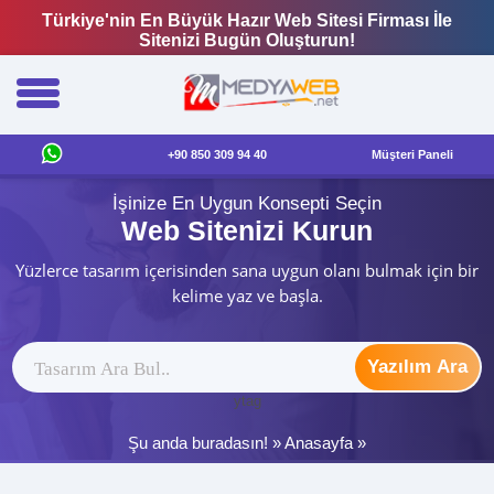
Türkiye'nin En Büyük Hazır Web Sitesi Firması İle
Sitenizi Bugün Oluşturun!
+90 850 309 94 40
Müşteri Paneli
İşinize En Uygun Konsepti Seçin
Web Sitenizi Kurun
Yüzlerce tasarım içerisinden sana uygun olanı bulmak için bir
kelime yaz ve başla.
Yazılım Ara
ytag
Şu anda buradasın! »
Anasayfa
»