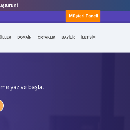
luşturun!
Müşteri Paneli
ÜLLER
DOMAİN
ORTAKLIK
BAYİLİK
İLETİŞİM
ime yaz ve başla.