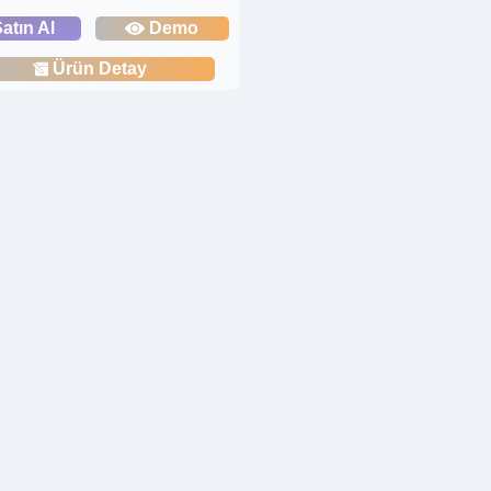
atın Al
Demo
Ürün Detay