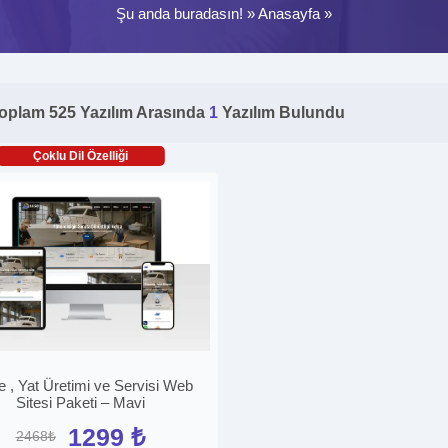
Şu anda buradasın! »
Anasayfa
»
oplam 525 Yazılım Arasında
1
Yazılım Bulundu
Çoklu Dil Özelliği
e , Yat Üretimi ve Servisi Web
Sitesi Paketi – Mavi
1299 ₺
2468₺