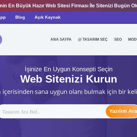
nin En Büyük Hazır Web Sitesi Firması İle Sitenizi Bugün O
app
Blog
Açık Kaynak
ANA SAYFA
@ TASARIM SEÇ
SEO
MOD
0
İşinize En Uygun Konsepti Seçin
Web Sitenizi Kurun
 içerisinden sana uygun olanı bulmak için bir kel
Yazılım Ara
ytag