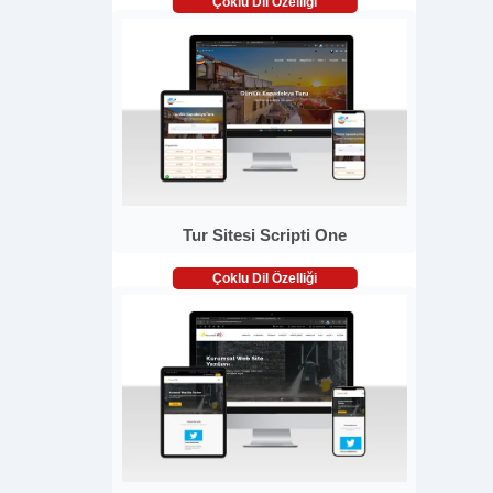
Çoklu Dil Özelliği
Tur Sitesi Scripti One
Çoklu Dil Özelliği