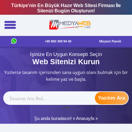
Türkiye'nin En Büyük Hazır Web Sitesi Firması İle
Sitenizi Bugün Oluşturun!
+90 850 309 94 40
Müşteri Paneli
İşinize En Uygun Konsepti Seçin
Web Sitenizi Kurun
Yüzlerce tasarım içerisinden sana uygun olanı bulmak için bir
kelime yaz ve başla.
Yazılım Ara
ytag
Şu anda buradasın! »
Anasayfa
»