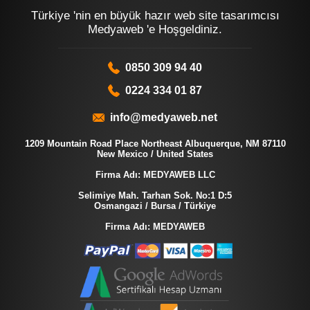
Türkiye 'nin en büyük hazır web site tasarımcısı
Medyaweb 'e Hoşgeldiniz.
0850 309 94 40
0224 334 01 87
info@medyaweb.net
1209 Mountain Road Place Northeast Albuquerque, NM 87110
New Mexico / United States
Firma Adı: MEDYAWEB LLC
Selimiye Mah. Tarhan Sok. No:1 D:5
Osmangazi / Bursa / Türkiye
Firma Adı: MEDYAWEB