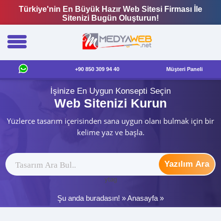
Türkiye'nin En Büyük Hazır Web Sitesi Firması İle
Sitenizi Bugün Oluşturun!
+90 850 309 94 40
Müşteri Paneli
İşinize En Uygun Konsepti Seçin
Web Sitenizi Kurun
Yüzlerce tasarım içerisinden sana uygun olanı bulmak için bir
kelime yaz ve başla.
Yazılım Ara
ytag
Şu anda buradasın! »
Anasayfa
»