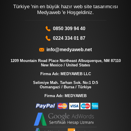
Türkiye 'nin en büyük hazır web site tasarımcısı
Medyaweb 'e Hoşgeldiniz.
0850 309 94 40
0224 334 01 87
info@medyaweb.net
1209 Mountain Road Place Northeast Albuquerque, NM 87110
New Mexico / United States
Firma Adı: MEDYAWEB LLC
Selimiye Mah. Tarhan Sok. No:1 D:5
Osmangazi / Bursa / Türkiye
Firma Adı: MEDYAWEB