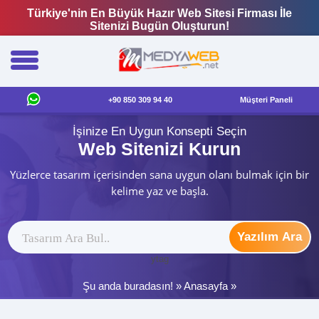
Türkiye'nin En Büyük Hazır Web Sitesi Firması İle
Sitenizi Bugün Oluşturun!
+90 850 309 94 40
Müşteri Paneli
İşinize En Uygun Konsepti Seçin
Web Sitenizi Kurun
Yüzlerce tasarım içerisinden sana uygun olanı bulmak için bir
kelime yaz ve başla.
Yazılım Ara
ytag
Şu anda buradasın! »
Anasayfa
»