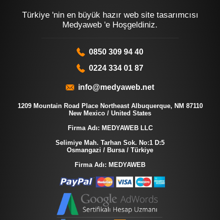
Türkiye 'nin en büyük hazır web site tasarımcısı
Medyaweb 'e Hoşgeldiniz.
0850 309 94 40
0224 334 01 87
info@medyaweb.net
1209 Mountain Road Place Northeast Albuquerque, NM 87110
New Mexico / United States
Firma Adı: MEDYAWEB LLC
Selimiye Mah. Tarhan Sok. No:1 D:5
Osmangazi / Bursa / Türkiye
Firma Adı: MEDYAWEB