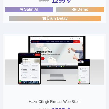
1299 ₺
2468₺
Satın Al
Demo
Ürün Detay
Hazır Çilingir Firması Web Sitesi