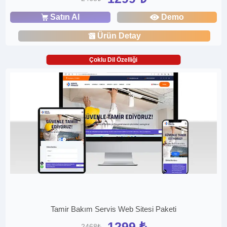
Satın Al
Demo
Ürün Detay
Çoklu Dil Özelliği
Tamir Bakım Servis Web Sitesi Paketi
1299 ₺
2468₺