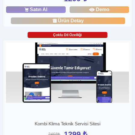
Satın Al
Demo
Ürün Detay
Çoklu Dil Özelliği
Kombi Klima Teknik Servisi Sitesi
1299 ₺
2468₺