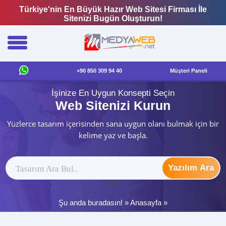
Türkiye'nin En Büyük Hazır Web Sitesi Firması İle
Sitenizi Bugün Oluşturun!
+90 850 309 94 40
Müşteri Paneli
İşinize En Uygun Konsepti Seçin
Web Sitenizi Kurun
Yüzlerce tasarım içerisinden sana uygun olanı bulmak için bir
kelime yaz ve başla.
Yazılım Ara
ytag
Şu anda buradasın! »
Anasayfa
»