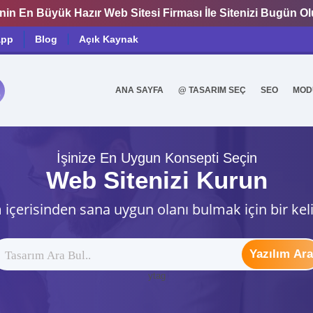
nin En Büyük Hazır Web Sitesi Firması İle Sitenizi Bugün O
app
Blog
Açık Kaynak
ANA SAYFA
@ TASARIM SEÇ
SEO
MOD
0
İşinize En Uygun Konsepti Seçin
Web Sitenizi Kurun
 içerisinden sana uygun olanı bulmak için bir kel
Yazılım Ara
ytag