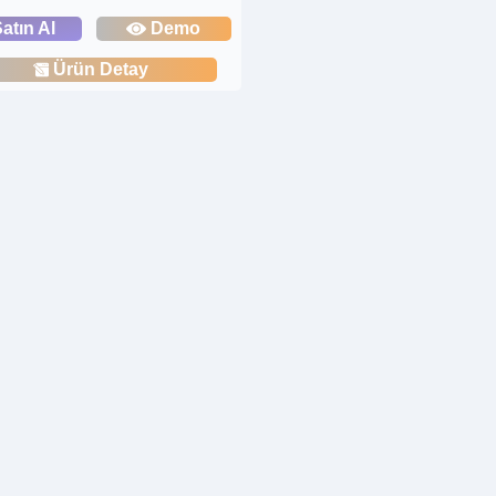
atın Al
Demo
Ürün Detay