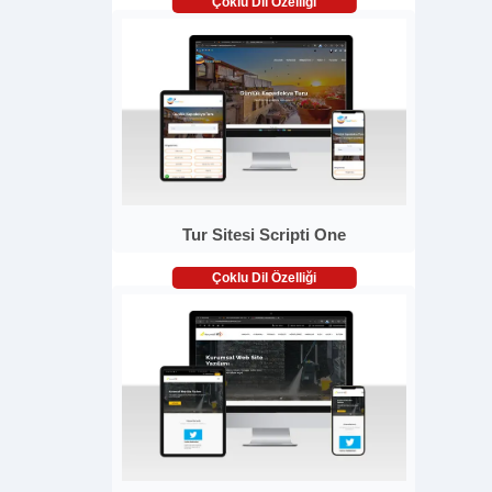
Çoklu Dil Özelliği
Tur Sitesi Scripti One
Çoklu Dil Özelliği