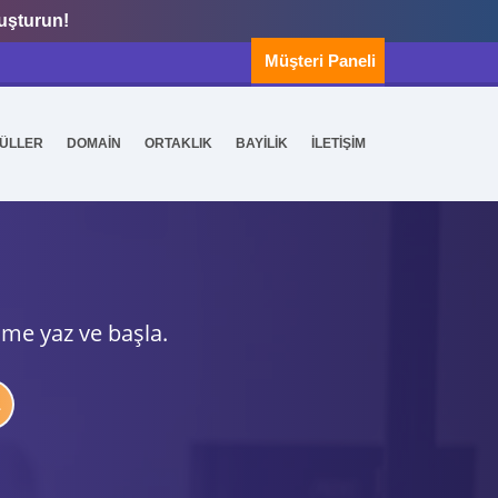
luşturun!
Müşteri Paneli
ÜLLER
DOMAİN
ORTAKLIK
BAYİLİK
İLETİŞİM
ime yaz ve başla.