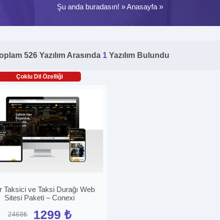
Şu anda buradasın! »
Anasayfa
»
oplam 526 Yazılım Arasında
1
Yazılım Bulundu
Çoklu Dil Özelliği
r Taksici ve Taksi Durağı Web
Sitesi Paketi – Conexi
1299 ₺
2468₺