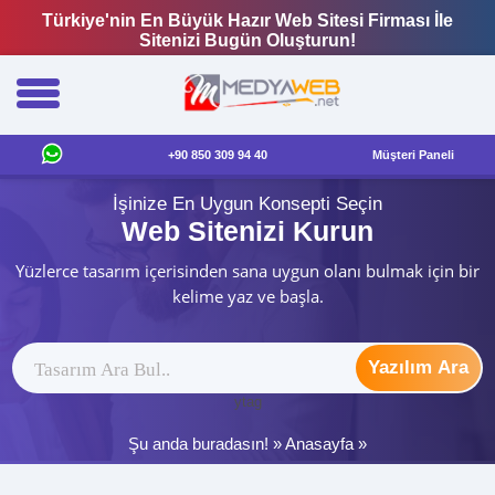
Türkiye'nin En Büyük Hazır Web Sitesi Firması İle
Sitenizi Bugün Oluşturun!
+90 850 309 94 40
Müşteri Paneli
İşinize En Uygun Konsepti Seçin
Web Sitenizi Kurun
Yüzlerce tasarım içerisinden sana uygun olanı bulmak için bir
kelime yaz ve başla.
Yazılım Ara
ytag
Şu anda buradasın! »
Anasayfa
»