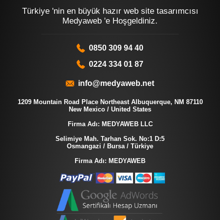
Türkiye 'nin en büyük hazır web site tasarımcısı
Medyaweb 'e Hoşgeldiniz.
0850 309 94 40
0224 334 01 87
info@medyaweb.net
1209 Mountain Road Place Northeast Albuquerque, NM 87110
New Mexico / United States
Firma Adı: MEDYAWEB LLC
Selimiye Mah. Tarhan Sok. No:1 D:5
Osmangazi / Bursa / Türkiye
Firma Adı: MEDYAWEB