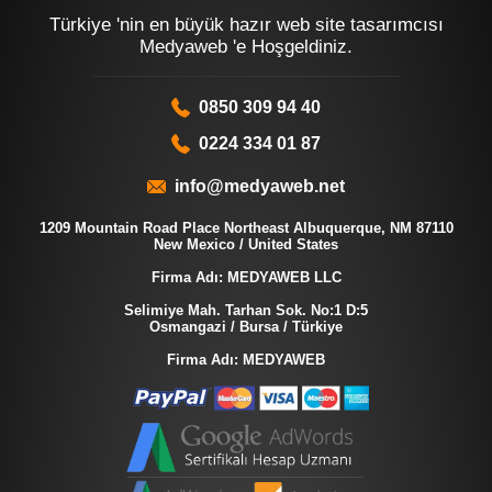
Türkiye 'nin en büyük hazır web site tasarımcısı
Medyaweb 'e Hoşgeldiniz.
0850 309 94 40
0224 334 01 87
info@medyaweb.net
1209 Mountain Road Place Northeast Albuquerque, NM 87110
New Mexico / United States
Firma Adı: MEDYAWEB LLC
Selimiye Mah. Tarhan Sok. No:1 D:5
Osmangazi / Bursa / Türkiye
Firma Adı: MEDYAWEB