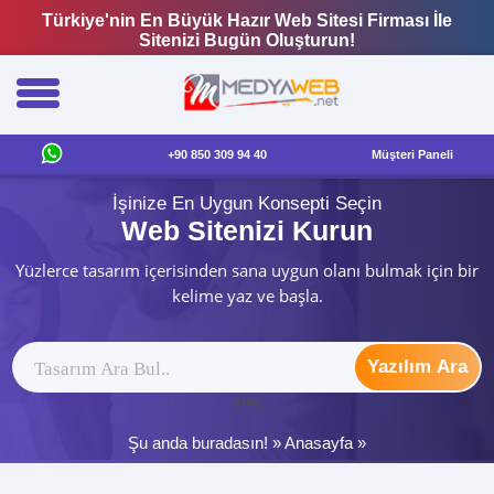
Türkiye'nin En Büyük Hazır Web Sitesi Firması İle
Sitenizi Bugün Oluşturun!
+90 850 309 94 40
Müşteri Paneli
İşinize En Uygun Konsepti Seçin
Web Sitenizi Kurun
Yüzlerce tasarım içerisinden sana uygun olanı bulmak için bir
kelime yaz ve başla.
Yazılım Ara
ytag
Şu anda buradasın! »
Anasayfa
»