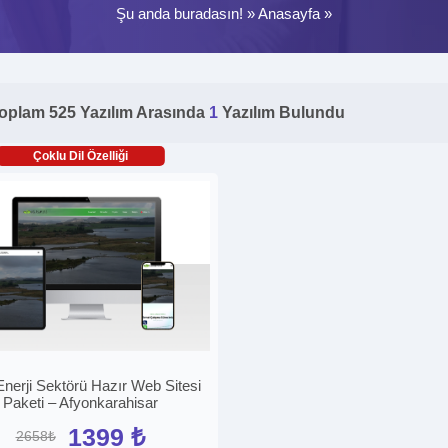
Şu anda buradasın! »
Anasayfa
»
oplam 525 Yazılım Arasında
1
Yazılım Bulundu
Çoklu Dil Özelliği
Enerji Sektörü Hazır Web Sitesi
Paketi – Afyonkarahisar
1399 ₺
2658₺