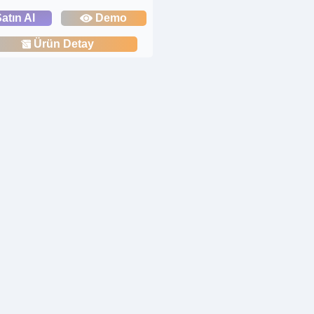
atın Al
Demo
Ürün Detay