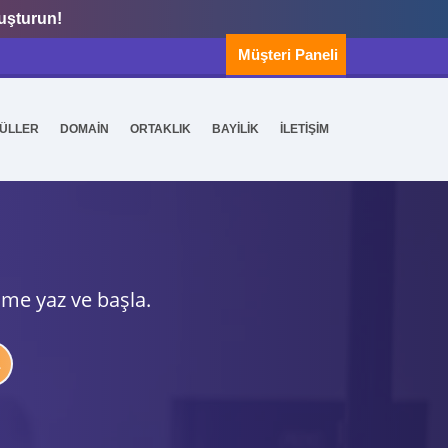
luşturun!
Müşteri Paneli
ÜLLER
DOMAİN
ORTAKLIK
BAYİLİK
İLETİŞİM
ime yaz ve başla.