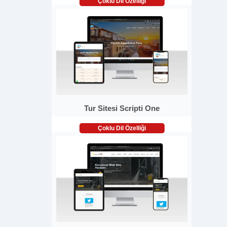
Çoklu Dil Özelliği
Tur Sitesi Scripti One
Çoklu Dil Özelliği