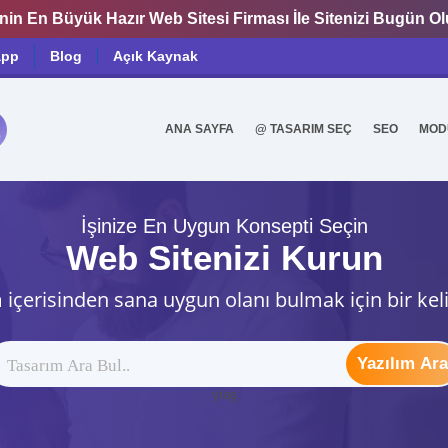
nin En Büyük Hazır Web Sitesi Firması İle Sitenizi Bugün O
app
Blog
Açık Kaynak
ANA SAYFA
@ TASARIM SEÇ
SEO
MOD
0
İşinize En Uygun Konsepti Seçin
Web Sitenizi Kurun
 içerisinden sana uygun olanı bulmak için bir kel
Yazılım Ara
ytag