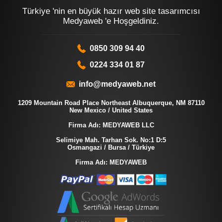
Türkiye 'nin en büyük hazır web site tasarımcısı
Medyaweb 'e Hoşgeldiniz.
0850 309 94 40
0224 334 01 87
info@medyaweb.net
1209 Mountain Road Place Northeast Albuquerque, NM 87110
New Mexico / United States
Firma Adı: MEDYAWEB LLC
Selimiye Mah. Tarhan Sok. No:1 D:5
Osmangazi / Bursa / Türkiye
Firma Adı: MEDYAWEB