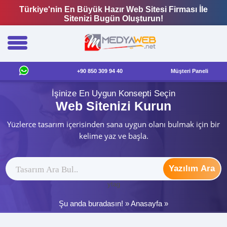
Türkiye'nin En Büyük Hazır Web Sitesi Firması İle
Sitenizi Bugün Oluşturun!
+90 850 309 94 40
Müşteri Paneli
İşinize En Uygun Konsepti Seçin
Web Sitenizi Kurun
Yüzlerce tasarım içerisinden sana uygun olanı bulmak için bir
kelime yaz ve başla.
Yazılım Ara
ytag
Şu anda buradasın! »
Anasayfa
»