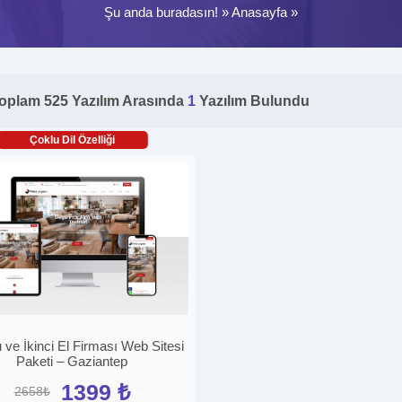
Şu anda buradasın! »
Anasayfa
»
oplam 525 Yazılım Arasında
1
Yazılım Bulundu
Çoklu Dil Özelliği
 ve İkinci El Firması Web Sitesi
Paketi – Gaziantep
1399 ₺
2658₺