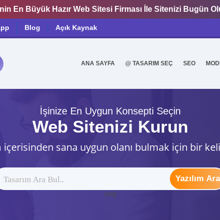
nin En Büyük Hazır Web Sitesi Firması İle Sitenizi Bugün O
app
Blog
Açık Kaynak
ANA SAYFA
@ TASARIM SEÇ
SEO
MOD
0
İşinize En Uygun Konsepti Seçin
Web Sitenizi Kurun
 içerisinden sana uygun olanı bulmak için bir kel
Yazılım Ara
ytag