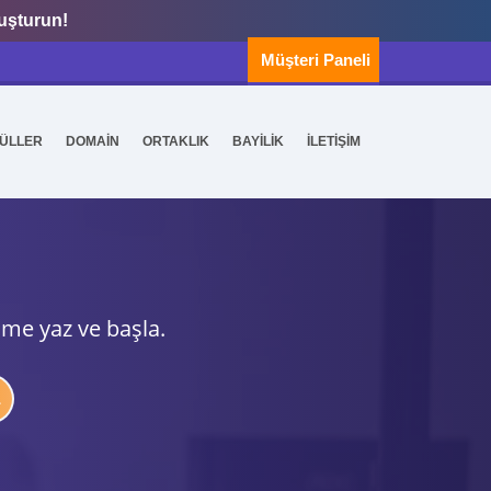
luşturun!
Müşteri Paneli
ÜLLER
DOMAİN
ORTAKLIK
BAYİLİK
İLETİŞİM
ime yaz ve başla.