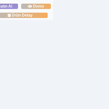
atın Al
Demo
Ürün Detay