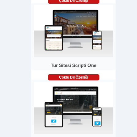
Çoklu Dil Özelliği
Tur Sitesi Scripti One
Çoklu Dil Özelliği