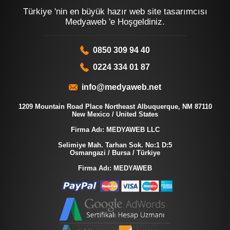
Türkiye 'nin en büyük hazır web site tasarımcısı
Medyaweb 'e Hoşgeldiniz.
0850 309 94 40
0224 334 01 87
info@medyaweb.net
1209 Mountain Road Place Northeast Albuquerque, NM 87110
New Mexico / United States
Firma Adı: MEDYAWEB LLC
Selimiye Mah. Tarhan Sok. No:1 D:5
Osmangazi / Bursa / Türkiye
Firma Adı: MEDYAWEB