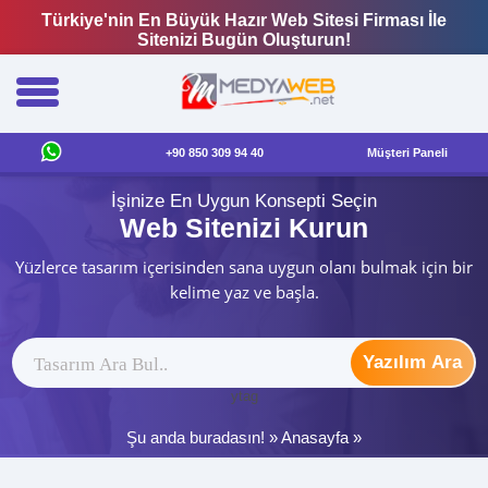
Türkiye'nin En Büyük Hazır Web Sitesi Firması İle
Sitenizi Bugün Oluşturun!
+90 850 309 94 40
Müşteri Paneli
İşinize En Uygun Konsepti Seçin
Web Sitenizi Kurun
Yüzlerce tasarım içerisinden sana uygun olanı bulmak için bir
kelime yaz ve başla.
Yazılım Ara
ytag
Şu anda buradasın! »
Anasayfa
»