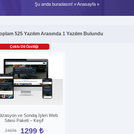
Şu anda buradasın! »
Anasayfa
»
oplam 525 Yazılım Arasında
1
Yazılım Bulundu
Çoklu Dil Özelliği
lizasyon ve Sondaj İşleri Web
Sitesi Paketi – Keşif
1299 ₺
2468₺