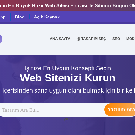
nin En Büyük Hazır Web Sitesi Firması İle Sitenizi Bugün O
app
Blog
Açık Kaynak
ANA SAYFA
@ TASARIM SEÇ
SEO
MOD
0
İşinize En Uygun Konsepti Seçin
Web Sitenizi Kurun
 içerisinden sana uygun olanı bulmak için bir kel
Yazılım Ara
ytag