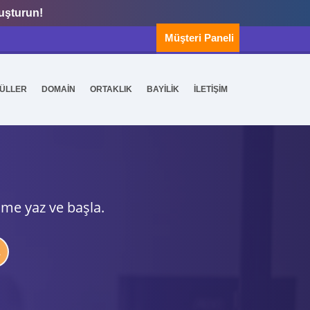
luşturun!
Müşteri Paneli
ÜLLER
DOMAİN
ORTAKLIK
BAYİLİK
İLETİŞİM
ime yaz ve başla.