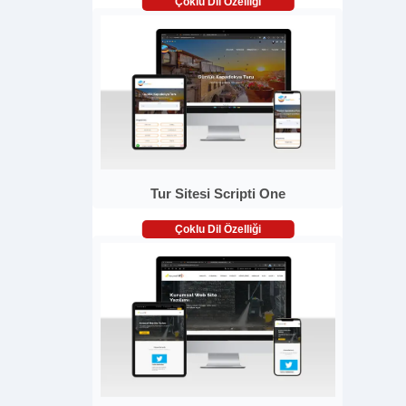
Çoklu Dil Özelliği
Tur Sitesi Scripti One
Çoklu Dil Özelliği