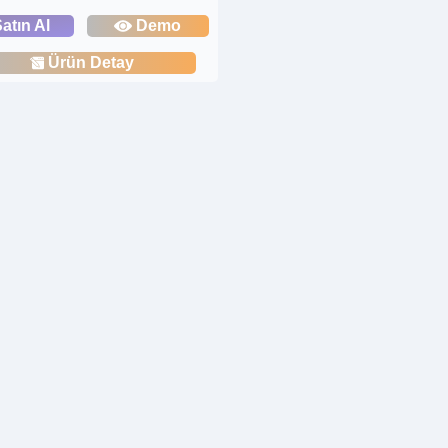
atın Al
Demo
Ürün Detay