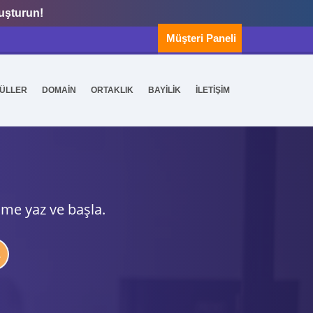
luşturun!
Müşteri Paneli
ÜLLER
DOMAİN
ORTAKLIK
BAYİLİK
İLETİŞİM
ime yaz ve başla.