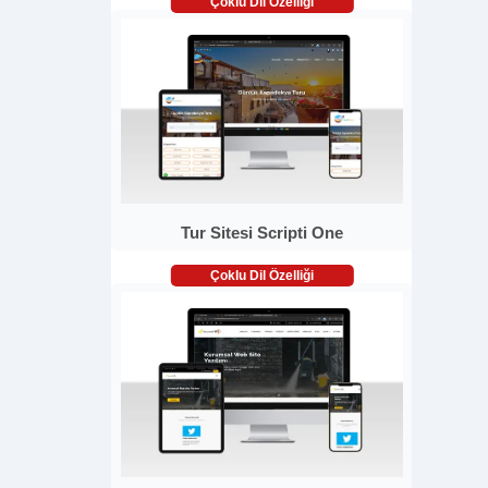
Çoklu Dil Özelliği
Tur Sitesi Scripti One
Çoklu Dil Özelliği