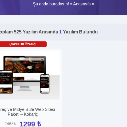
Şu anda buradasın! »
Anasayfa
»
oplam 525 Yazılım Arasında
1
Yazılım Bulundu
Çoklu Dil Özelliği
reç ve Midye Büfe Web Sitesi
Paketi – Kokariç
1299 ₺
2468₺