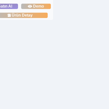
atın Al
Demo
Ürün Detay