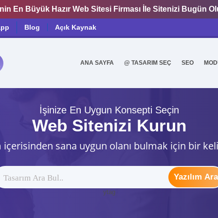
nin En Büyük Hazır Web Sitesi Firması İle Sitenizi Bugün O
app
Blog
Açık Kaynak
ANA SAYFA
@ TASARIM SEÇ
SEO
MOD
0
İşinize En Uygun Konsepti Seçin
Web Sitenizi Kurun
 içerisinden sana uygun olanı bulmak için bir kel
Yazılım Ara
ytag