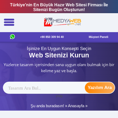
Türkiye'nin En Büyük Hazır Web Sitesi Firması İle
Sitenizi Bugün Oluşturun!
+90 850 309 94 40
Müşteri Paneli
İşinize En Uygun Konsepti Seçin
Web Sitenizi Kurun
Yüzlerce tasarım içerisinden sana uygun olanı bulmak için bir
kelime yaz ve başla.
Yazılım Ara
ytag
Şu anda buradasın! »
Anasayfa
»