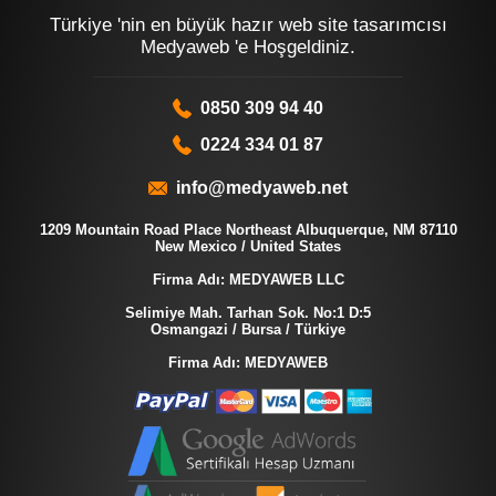
Türkiye 'nin en büyük hazır web site tasarımcısı
Medyaweb 'e Hoşgeldiniz.
0850 309 94 40
0224 334 01 87
info@medyaweb.net
1209 Mountain Road Place Northeast Albuquerque, NM 87110
New Mexico / United States
Firma Adı: MEDYAWEB LLC
Selimiye Mah. Tarhan Sok. No:1 D:5
Osmangazi / Bursa / Türkiye
Firma Adı: MEDYAWEB