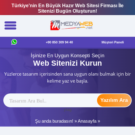
Türkiye'nin En Büyük Hazır Web Sitesi Firması İle
Sitenizi Bugün Oluşturun!
+90 850 309 94 40
Müşteri Paneli
İşinize En Uygun Konsepti Seçin
Web Sitenizi Kurun
Yüzlerce tasarım içerisinden sana uygun olanı bulmak için bir
kelime yaz ve başla.
Yazılım Ara
ytag
Şu anda buradasın! »
Anasayfa
»