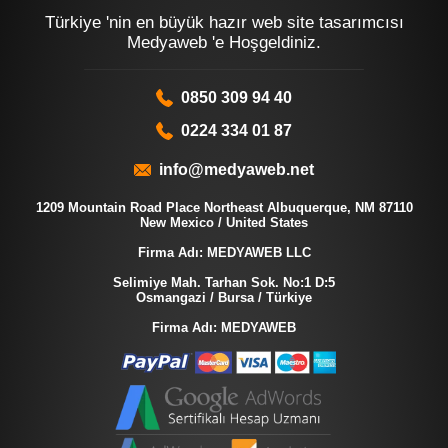
Türkiye 'nin en büyük hazır web site tasarımcısı
Medyaweb 'e Hoşgeldiniz.
0850 309 94 40
0224 334 01 87
info@medyaweb.net
1209 Mountain Road Place Northeast Albuquerque, NM 87110
New Mexico / United States
Firma Adı: MEDYAWEB LLC
Selimiye Mah. Tarhan Sok. No:1 D:5
Osmangazi / Bursa / Türkiye
Firma Adı: MEDYAWEB