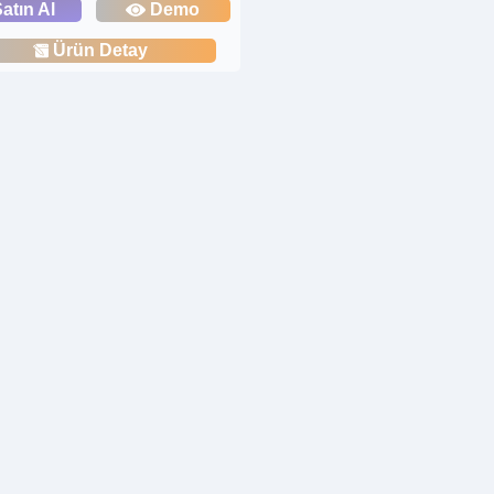
atın Al
Demo
Ürün Detay