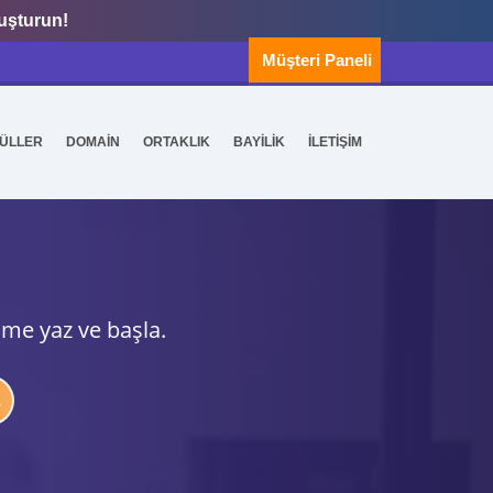
luşturun!
Müşteri Paneli
ÜLLER
DOMAİN
ORTAKLIK
BAYİLİK
İLETİŞİM
ime yaz ve başla.