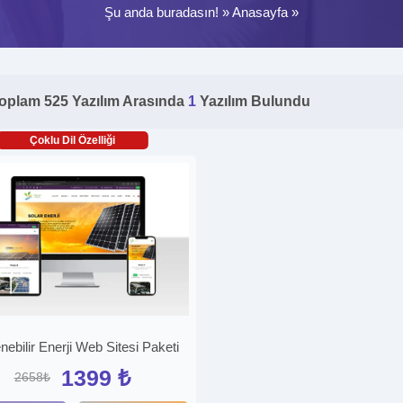
Şu anda buradasın! »
Anasayfa
»
oplam 525 Yazılım Arasında
1
Yazılım Bulundu
Çoklu Dil Özelliği
nebilir Enerji Web Sitesi Paketi
1399 ₺
2658₺