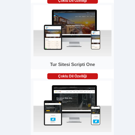
Çoklu Dil Özelliği
Tur Sitesi Scripti One
Çoklu Dil Özelliği