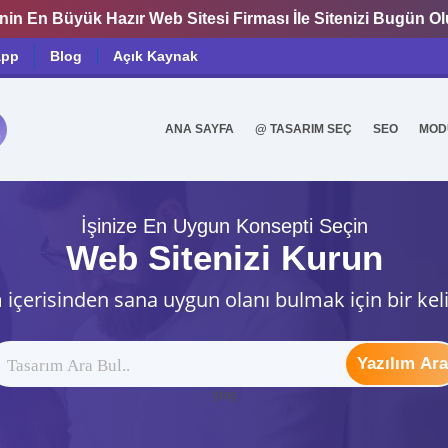
nin En Büyük Hazır Web Sitesi Firması İle Sitenizi Bugün O
app
Blog
Açık Kaynak
ANA SAYFA
@ TASARIM SEÇ
SEO
MOD
0
İşinize En Uygun Konsepti Seçin
Web Sitenizi Kurun
 içerisinden sana uygun olanı bulmak için bir kel
Yazılım Ara
ytag