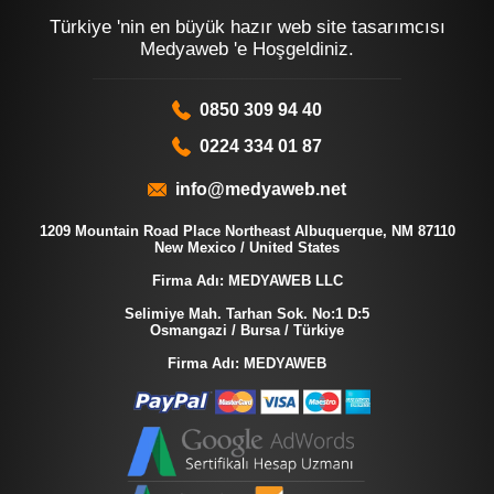
Türkiye 'nin en büyük hazır web site tasarımcısı
Medyaweb 'e Hoşgeldiniz.
0850 309 94 40
0224 334 01 87
info@medyaweb.net
1209 Mountain Road Place Northeast Albuquerque, NM 87110
New Mexico / United States
Firma Adı: MEDYAWEB LLC
Selimiye Mah. Tarhan Sok. No:1 D:5
Osmangazi / Bursa / Türkiye
Firma Adı: MEDYAWEB