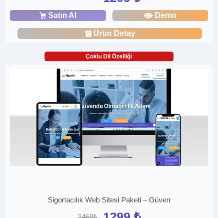
Satın Al
Demo
Ürün Detay
Çoklu Dil Özelliği
Sigortacılık Web Sitesi Paketi – Güven
1299 ₺
2468₺