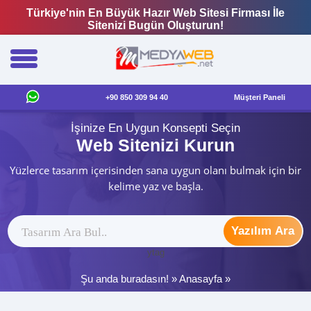
Türkiye'nin En Büyük Hazır Web Sitesi Firması İle
Sitenizi Bugün Oluşturun!
+90 850 309 94 40
Müşteri Paneli
İşinize En Uygun Konsepti Seçin
Web Sitenizi Kurun
Yüzlerce tasarım içerisinden sana uygun olanı bulmak için bir
kelime yaz ve başla.
Yazılım Ara
ytag
Şu anda buradasın! »
Anasayfa
»