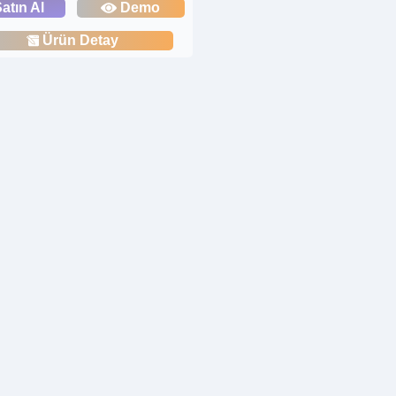
atın Al
Demo
Ürün Detay