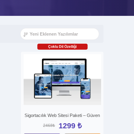
Çoklu Dil Özelliği
Sigortacılık Web Sitesi Paketi – Güven
1299 ₺
2468₺