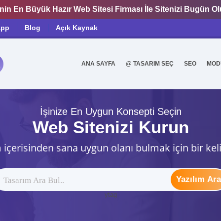
nin En Büyük Hazır Web Sitesi Firması İle Sitenizi Bugün O
app
Blog
Açık Kaynak
ANA SAYFA
@ TASARIM SEÇ
SEO
MOD
0
İşinize En Uygun Konsepti Seçin
Web Sitenizi Kurun
 içerisinden sana uygun olanı bulmak için bir kel
Yazılım Ara
ytag