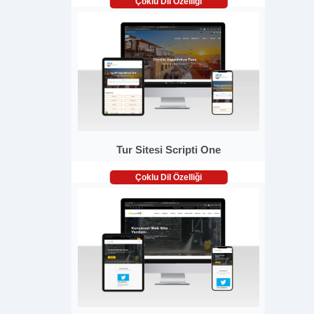
Çoklu Dil Özelliği
Tur Sitesi Scripti One
Çoklu Dil Özelliği