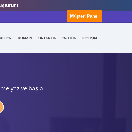
luşturun!
Müşteri Paneli
ÜLLER
DOMAİN
ORTAKLIK
BAYİLİK
İLETİŞİM
ime yaz ve başla.