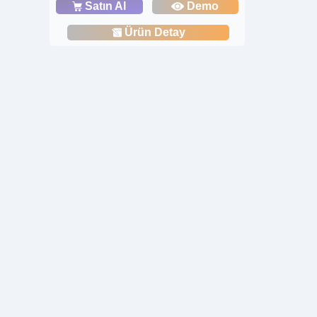
Satın Al
Demo
Ürün Detay