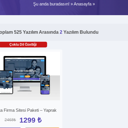
Şu anda buradasın! »
Anasayfa
»
oplam 525 Yazılım Arasında
2
Yazılım Bulundu
Çoklu Dil Özelliği
ta Firma Sitesi Paketi – Yaprak
1299 ₺
2468₺