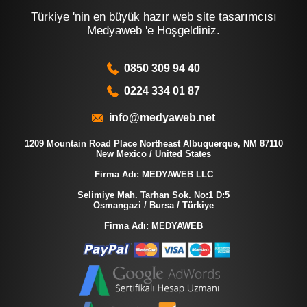
Türkiye 'nin en büyük hazır web site tasarımcısı
Medyaweb 'e Hoşgeldiniz.
0850 309 94 40
0224 334 01 87
info@medyaweb.net
1209 Mountain Road Place Northeast Albuquerque, NM 87110
New Mexico / United States
Firma Adı: MEDYAWEB LLC
Selimiye Mah. Tarhan Sok. No:1 D:5
Osmangazi / Bursa / Türkiye
Firma Adı: MEDYAWEB