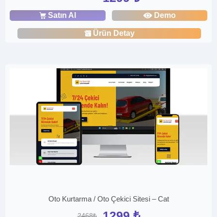
Satın Al
Demo
Ürün Detay
Oto Kurtarma / Oto Çekici Sitesi – Cat
1299 ₺
2468₺