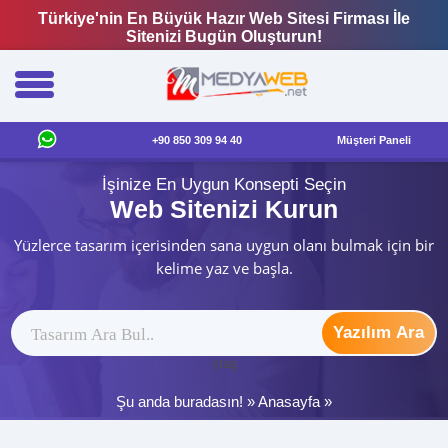
Türkiye'nin En Büyük Hazır Web Sitesi Firması İle
Sitenizi Bugün Oluşturun!
+90 850 309 94 40
Müşteri Paneli
İşinize En Uygun Konsepti Seçin
Web Sitenizi Kurun
Yüzlerce tasarım içerisinden sana uygun olanı bulmak için bir
kelime yaz ve başla.
Yazılım Ara
ytag
Şu anda buradasın! »
Anasayfa
»