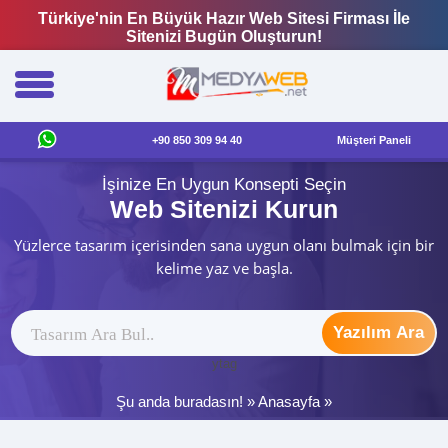
Türkiye'nin En Büyük Hazır Web Sitesi Firması İle
Sitenizi Bugün Oluşturun!
+90 850 309 94 40
Müşteri Paneli
İşinize En Uygun Konsepti Seçin
Web Sitenizi Kurun
Yüzlerce tasarım içerisinden sana uygun olanı bulmak için bir
kelime yaz ve başla.
Yazılım Ara
ytag
Şu anda buradasın! »
Anasayfa
»