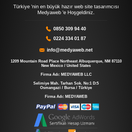
Türkiye 'nin en büyük hazır web site tasarımcısı
Medyaweb 'e Hoşgeldiniz.
0850 309 94 40
0224 334 01 87
info@medyaweb.net
1209 Mountain Road Place Northeast Albuquerque, NM 87110
New Mexico / United States
Firma Adı: MEDYAWEB LLC
Selimiye Mah. Tarhan Sok. No:1 D:5
Osmangazi / Bursa / Türkiye
Firma Adı: MEDYAWEB