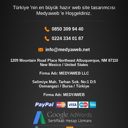
Türkiye 'nin en büyük hazır web site tasarımcısı
Medyaweb 'e Hoşgeldiniz.
0850 309 94 40
0224 334 01 87
info@medyaweb.net
1209 Mountain Road Place Northeast Albuquerque, NM 87110
New Mexico / United States
Firma Adı: MEDYAWEB LLC
Selimiye Mah. Tarhan Sok. No:1 D:5
Osmangazi / Bursa / Türkiye
Firma Adı: MEDYAWEB