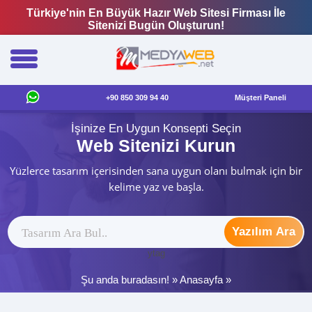
Türkiye'nin En Büyük Hazır Web Sitesi Firması İle
Sitenizi Bugün Oluşturun!
+90 850 309 94 40
Müşteri Paneli
İşinize En Uygun Konsepti Seçin
Web Sitenizi Kurun
Yüzlerce tasarım içerisinden sana uygun olanı bulmak için bir
kelime yaz ve başla.
Yazılım Ara
ytag
Şu anda buradasın! »
Anasayfa
»