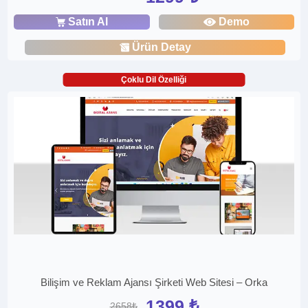
Satın Al
Demo
Ürün Detay
Çoklu Dil Özelliği
Bilişim ve Reklam Ajansı Şirketi Web Sitesi – Orka
1399 ₺
2658₺