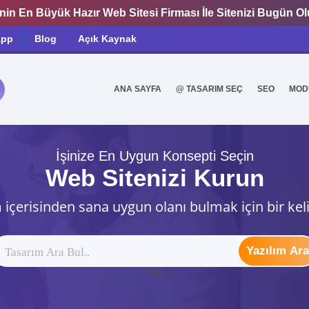
nin En Büyük Hazır Web Sitesi Firması İle Sitenizi Bugün O
app
Blog
Açık Kaynak
ANA SAYFA
@ TASARIM SEÇ
SEO
MOD
0
İşinize En Uygun Konsepti Seçin
Web Sitenizi Kurun
 içerisinden sana uygun olanı bulmak için bir kel
Yazılım Ara
ytag