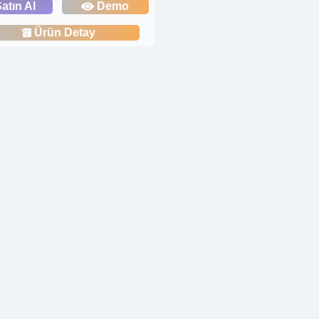
atın Al
Demo
Ürün Detay