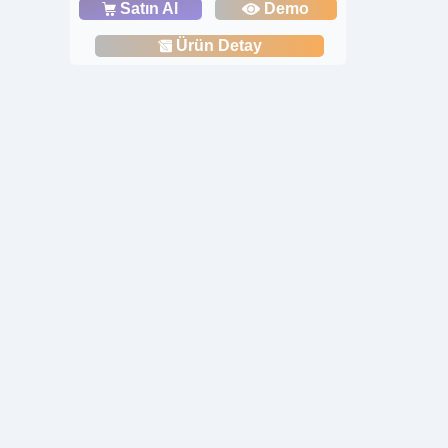
Satın Al
Demo
Ürün Detay