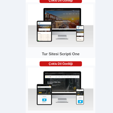
Çoklu Dil Özelliği
Tur Sitesi Scripti One
Çoklu Dil Özelliği