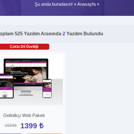
Şu anda buradasın! »
Anasayfa
»
oplam 525 Yazılım Arasında
2
Yazılım Bulundu
Çoklu Dil Özelliği
Gelinlikçi Web Paketi
1399 ₺
2658₺