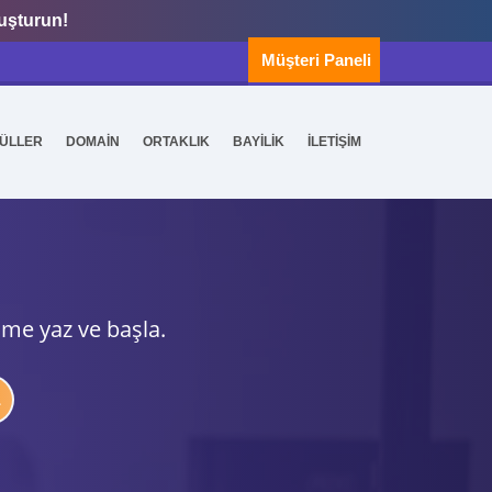
luşturun!
Müşteri Paneli
ÜLLER
DOMAİN
ORTAKLIK
BAYİLİK
İLETİŞİM
ime yaz ve başla.