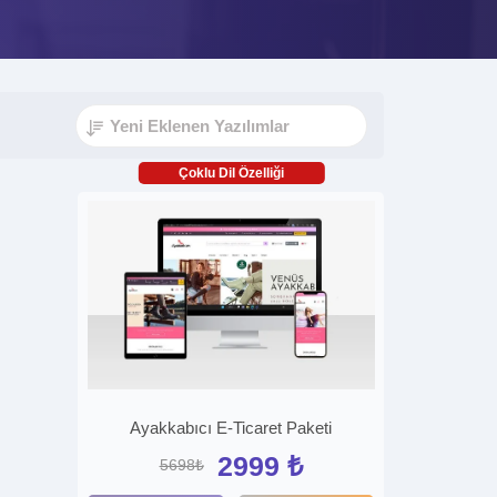
Çoklu Dil Özelliği
Ayakkabıcı E-Ticaret Paketi
2999 ₺
5698₺