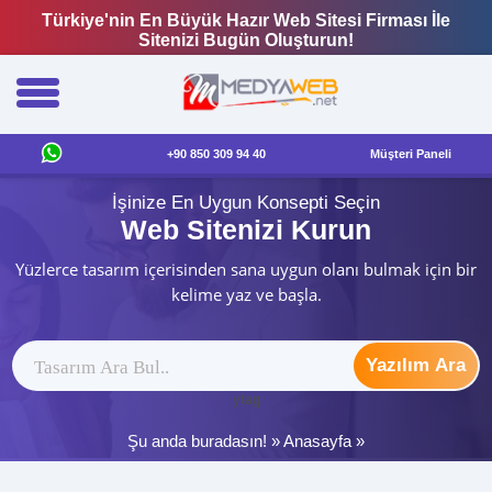
Türkiye'nin En Büyük Hazır Web Sitesi Firması İle
Sitenizi Bugün Oluşturun!
+90 850 309 94 40
Müşteri Paneli
İşinize En Uygun Konsepti Seçin
Web Sitenizi Kurun
Yüzlerce tasarım içerisinden sana uygun olanı bulmak için bir
kelime yaz ve başla.
Yazılım Ara
ytag
Şu anda buradasın! »
Anasayfa
»