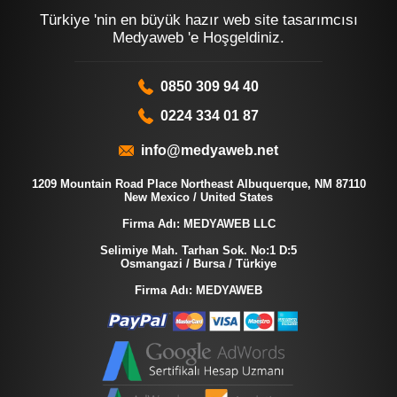
Türkiye 'nin en büyük hazır web site tasarımcısı
Medyaweb 'e Hoşgeldiniz.
0850 309 94 40
0224 334 01 87
info@medyaweb.net
1209 Mountain Road Place Northeast Albuquerque, NM 87110
New Mexico / United States
Firma Adı: MEDYAWEB LLC
Selimiye Mah. Tarhan Sok. No:1 D:5
Osmangazi / Bursa / Türkiye
Firma Adı: MEDYAWEB